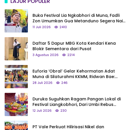
LAJUR POPULER
Buka Festival Lia Ngkabhori di Muna, Fadli
Zon Umumkan Gua Metanduno Segera Naik
Status Jadi Cagar Budaya Nasional
11 Juli 2026
2410
Daftar 5 Dapur MBG Kota Kendari Kena
Blokir Sementara dari Pusat
3 Agustus 2026
2214
Euforia ‘Obral’ Gelar Kehormatan Adat
Muna di Silaturahmi KKMM, Ridwan Bae:
Saya Bukan Tipe Begitu, Belum Pantas!
28 Juli 2026
246
Duruka Suguhkan Ragam Pangan Lokal di
Festival Liangkobhori, Dari Umbi Rebus
hingga Tumpeng Beras Muna
12 Juli 2026
230
PT Vale Perkuat Hilirisasi Nikel dan