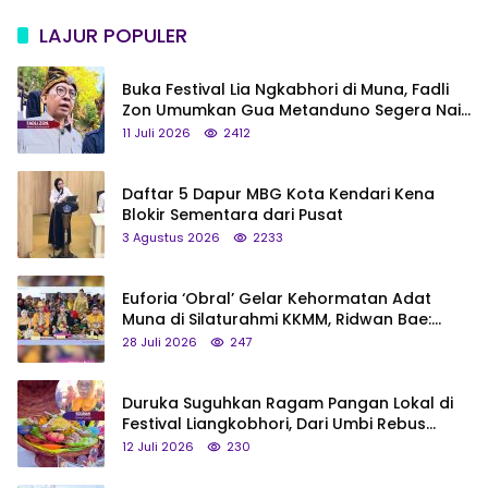
LAJUR POPULER
Buka Festival Lia Ngkabhori di Muna, Fadli
Zon Umumkan Gua Metanduno Segera Naik
Status Jadi Cagar Budaya Nasional
11 Juli 2026
2412
Daftar 5 Dapur MBG Kota Kendari Kena
Blokir Sementara dari Pusat
3 Agustus 2026
2233
Euforia ‘Obral’ Gelar Kehormatan Adat
Muna di Silaturahmi KKMM, Ridwan Bae:
Saya Bukan Tipe Begitu, Belum Pantas!
28 Juli 2026
247
Duruka Suguhkan Ragam Pangan Lokal di
Festival Liangkobhori, Dari Umbi Rebus
hingga Tumpeng Beras Muna
12 Juli 2026
230