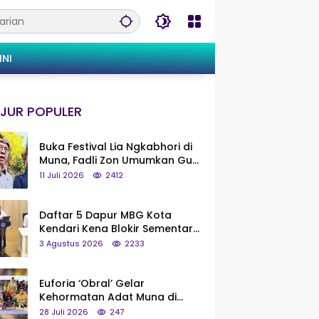
INI
JUR POPULER
Buka Festival Lia Ngkabhori di
Muna, Fadli Zon Umumkan Gua
Metanduno Segera Naik Status
11 Juli 2026
2412
Jadi Cagar Budaya Nasional
Daftar 5 Dapur MBG Kota
Kendari Kena Blokir Sementara
dari Pusat
3 Agustus 2026
2233
Euforia ‘Obral’ Gelar
Kehormatan Adat Muna di
Silaturahmi KKMM, Ridwan Bae:
28 Juli 2026
247