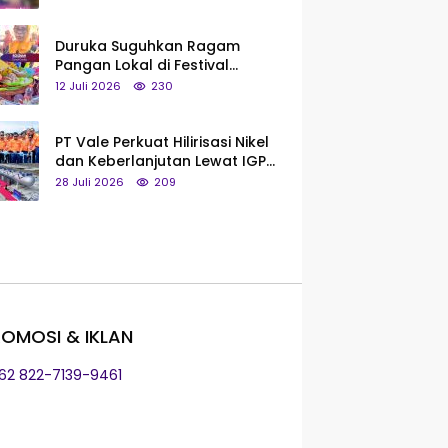
Saya Bukan Tipe Begitu, Belum
Pantas!
Duruka Suguhkan Ragam
Pangan Lokal di Festival
Liangkobhori, Dari Umbi Rebus
12 Juli 2026
230
hingga Tumpeng Beras Muna
PT Vale Perkuat Hilirisasi Nikel
dan Keberlanjutan Lewat IGP
Morowali
28 Juli 2026
209
OMOSI & IKLAN
+62 822-7139-9461