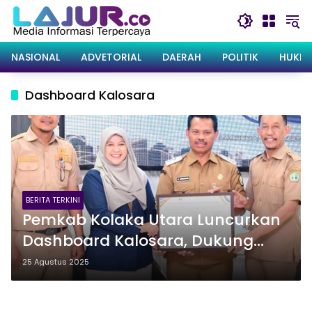
Langsung
ke
konten
NASIONAL
ADVETORIAL
DAERAH
POLITIK
HUKRI
Dashboard Kalosara
BERITA TERKINI
Pemkab Kolaka Utara Luncurkan
Dashboard Kalosara, Dukung
Program Nasional ‘Satu Data
25 Agustus 2025
Indonesia’