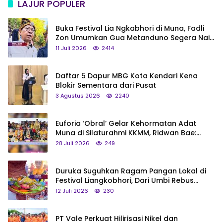
LAJUR POPULER
Buka Festival Lia Ngkabhori di Muna, Fadli
Zon Umumkan Gua Metanduno Segera Naik
Status Jadi Cagar Budaya Nasional
11 Juli 2026
2414
Daftar 5 Dapur MBG Kota Kendari Kena
Blokir Sementara dari Pusat
3 Agustus 2026
2240
Euforia ‘Obral’ Gelar Kehormatan Adat
Muna di Silaturahmi KKMM, Ridwan Bae:
Saya Bukan Tipe Begitu, Belum Pantas!
28 Juli 2026
249
Duruka Suguhkan Ragam Pangan Lokal di
Festival Liangkobhori, Dari Umbi Rebus
hingga Tumpeng Beras Muna
12 Juli 2026
230
PT Vale Perkuat Hilirisasi Nikel dan