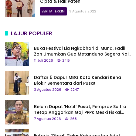
Cipta & Hak Paten
BERITA TERKINI
9 Agustus 2022
LAJUR POPULER
Buka Festival Lia Ngkabhori di Muna, Fadli
Zon Umumkan Gua Metanduno Segera Naik
Status Jadi Cagar Budaya Nasional
11 Juli 2026
2415
Daftar 5 Dapur MBG Kota Kendari Kena
Blokir Sementara dari Pusat
3 Agustus 2026
2247
Belum Dapat ‘Notif’ Pusat, Pemprov Sultra
Tetap Anggarkan Gaji PPPK Meski Fiskal
Megap-Megap
7 Agustus 2026
268
Euforia ‘Obral’ Gelar Kehormatan Adat