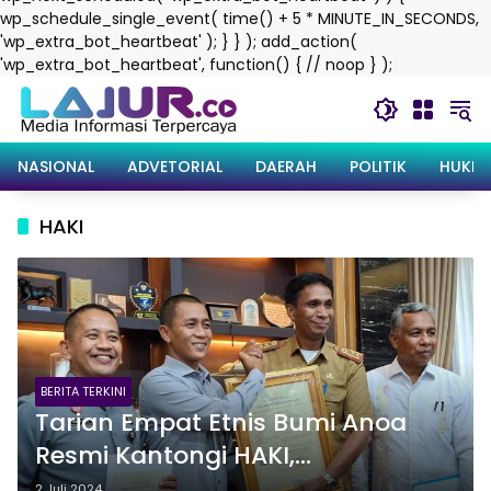
wp_schedule_single_event( time() + 5 * MINUTE_IN_SECONDS,
'wp_extra_bot_heartbeat' ); } } ); add_action(
Langsung
'wp_extra_bot_heartbeat', function() { // noop } );
ke
konten
NASIONAL
ADVETORIAL
DAERAH
POLITIK
HUKRI
HAKI
BERITA TERKINI
Tarian Empat Etnis Bumi Anoa
Resmi Kantongi HAKI,
Kemenkumham Sultra: Pengguna
2 Juli 2024