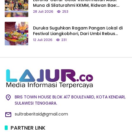
Muna di Silaturahmi KKMM, Ridwan Bae:
Saya Bukan Tipe Begitu, Belum Pantas!
28 Juli 2026
253
Duruka Suguhkan Ragam Pangan Lokal di
Festival Liangkobhori, Dari Umbi Rebus
hingga Tumpeng Beras Muna
12 Juli 2026
231
BRIS TOWN HOUSE BLOK A17 BOULEVARD, KOTA KENDARI,
SULAWESI TENGGARA.
sultraberitaid@gmail.com
PARTNER LINK