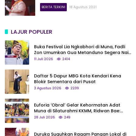
BERITA TERKINI
18 Agustus 2021
LAJUR POPULER
Buka Festival Lia Ngkabhori di Muna, Fadli
Zon Umumkan Gua Metanduno Segera Naik
Status Jadi Cagar Budaya Nasional
11 Juli 2026
2414
Daftar 5 Dapur MBG Kota Kendari Kena
Blokir Sementara dari Pusat
3 Agustus 2026
2239
Euforia ‘Obral’ Gelar Kehormatan Adat
Muna di Silaturahmi KKMM, Ridwan Bae:
Saya Bukan Tipe Begitu, Belum Pantas!
28 Juli 2026
249
Duruka Suguhkan Ragam Pangan Lokal di