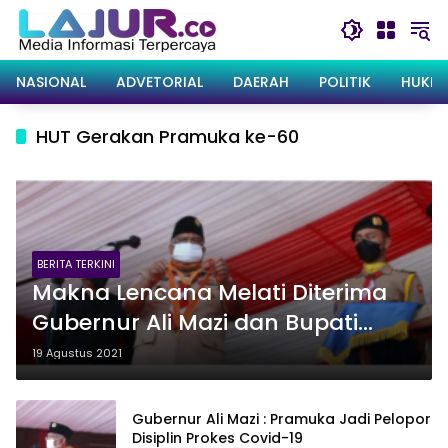
Langsung
ke
konten
NASIONAL
ADVETORIAL
DAERAH
POLITIK
HUKRI
HUT Gerakan Pramuka ke-60
BERITA TERKINI
Makna Lencana Melati Diterima
Gubernur Ali Mazi dan Bupati
Rusman Emba di HUT Pramuka
19 Agustus 2021
ke-60
Gubernur Ali Mazi : Pramuka Jadi Pelopor
Disiplin Prokes Covid-19