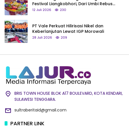
Festival Liangkobhori, Dari Umbi Rebus
hingga Tumpeng Beras Muna
12 Juli 2026
230
PT Vale Perkuat Hilirisasi Nikel dan
Keberlanjutan Lewat IGP Morowali
28 Juli 2026
209
BRIS TOWN HOUSE BLOK A17 BOULEVARD, KOTA KENDARI,
SULAWESI TENGGARA.
sultraberitaid@gmail.com
PARTNER LINK