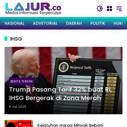
Langsung
ke
konten
NASIONAL
ADVETORIAL
DAERAH
POLITIK
HUKRI
IHSG
BERITA TERKINI
Trump Pasang Tarif 32% buat RI,
IHSG Bergerak di Zona Merah
8 Juli 2025
Kejatuhan Harga Minyak Bebani