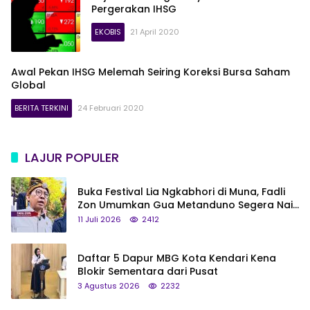
Pergerakan IHSG
EKOBIS
21 April 2020
Awal Pekan IHSG Melemah Seiring Koreksi Bursa Saham
Global
BERITA TERKINI
24 Februari 2020
LAJUR POPULER
Buka Festival Lia Ngkabhori di Muna, Fadli
Zon Umumkan Gua Metanduno Segera Naik
Status Jadi Cagar Budaya Nasional
11 Juli 2026
2412
Daftar 5 Dapur MBG Kota Kendari Kena
Blokir Sementara dari Pusat
3 Agustus 2026
2232