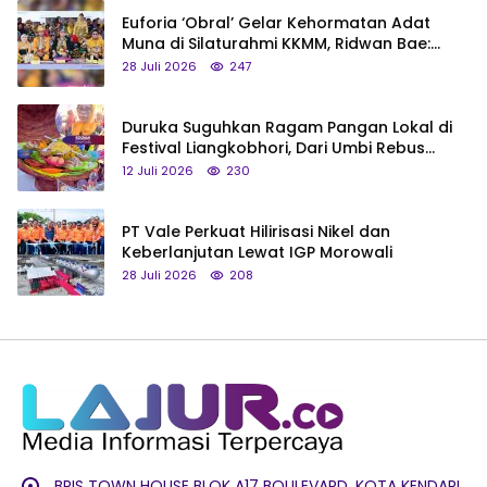
Euforia ‘Obral’ Gelar Kehormatan Adat
Muna di Silaturahmi KKMM, Ridwan Bae:
Saya Bukan Tipe Begitu, Belum Pantas!
28 Juli 2026
247
Duruka Suguhkan Ragam Pangan Lokal di
Festival Liangkobhori, Dari Umbi Rebus
hingga Tumpeng Beras Muna
12 Juli 2026
230
PT Vale Perkuat Hilirisasi Nikel dan
Keberlanjutan Lewat IGP Morowali
28 Juli 2026
208
BRIS TOWN HOUSE BLOK A17 BOULEVARD, KOTA KENDARI,