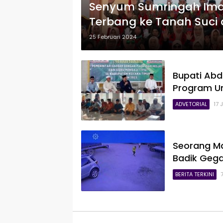
Senyum Sumringah Imam 
Terbang ke Tanah Suci 
Pemerintah
25 Februari 2024
Bupati Abd
Program U
ADVETORIAL
17 
Seorang Ma
Badik Gega
BERITA TERKINI