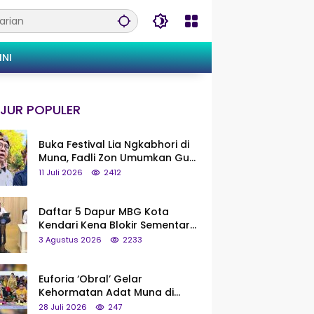
INI
JUR POPULER
Buka Festival Lia Ngkabhori di
Muna, Fadli Zon Umumkan Gua
Metanduno Segera Naik Status
11 Juli 2026
2412
Jadi Cagar Budaya Nasional
Daftar 5 Dapur MBG Kota
Kendari Kena Blokir Sementara
dari Pusat
3 Agustus 2026
2233
Euforia ‘Obral’ Gelar
Kehormatan Adat Muna di
Silaturahmi KKMM, Ridwan Bae:
28 Juli 2026
247