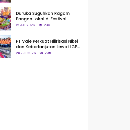
Saya Bukan Tipe Begitu, Belum
Pantas!
Duruka Suguhkan Ragam
Pangan Lokal di Festival
Liangkobhori, Dari Umbi Rebus
12 Juli 2026
230
hingga Tumpeng Beras Muna
PT Vale Perkuat Hilirisasi Nikel
dan Keberlanjutan Lewat IGP
Morowali
28 Juli 2026
209