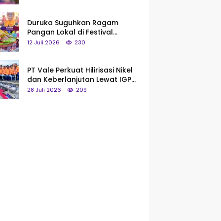
Saya Bukan Tipe Begitu, Belum
Pantas!
Duruka Suguhkan Ragam
Pangan Lokal di Festival
Liangkobhori, Dari Umbi Rebus
12 Juli 2026
230
hingga Tumpeng Beras Muna
PT Vale Perkuat Hilirisasi Nikel
dan Keberlanjutan Lewat IGP
Morowali
28 Juli 2026
209