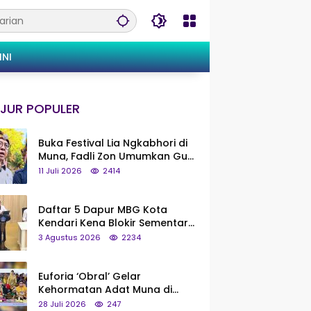
INI
JUR POPULER
Buka Festival Lia Ngkabhori di
Muna, Fadli Zon Umumkan Gua
Metanduno Segera Naik Status
11 Juli 2026
2414
Jadi Cagar Budaya Nasional
Daftar 5 Dapur MBG Kota
Kendari Kena Blokir Sementara
dari Pusat
3 Agustus 2026
2234
Euforia ‘Obral’ Gelar
Kehormatan Adat Muna di
Silaturahmi KKMM, Ridwan Bae:
28 Juli 2026
247