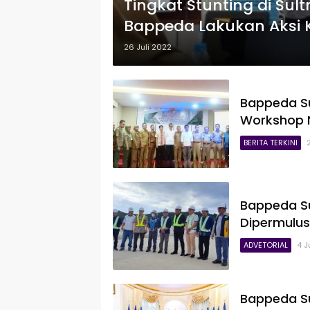
Tingkat Stunting di Sult
Bappeda Lakukan Aksi 
26 Juli 2022
Bappeda S
Workshop N
BERITA TERKINI
Bappeda Su
Dipermulus
ADVETORIAL
4 J
Bappeda Sul