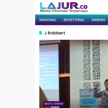
Langsung
ke
konten
NASIONAL
ADVETORIAL
DAERAH
J Robbert
BERITA TERKINI