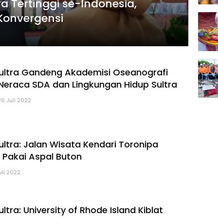
ra Tertinggi se-Indonesia,
Konvergensi
ultra Gandeng Akademisi Oseanografi
eraca SDA dan Lingkungan Hidup Sultra
26 Juli 2022
ltra: Jalan Wisata Kendari Toronipa
 Pakai Aspal Buton
uli 2022
tra: University of Rhode Island Kiblat