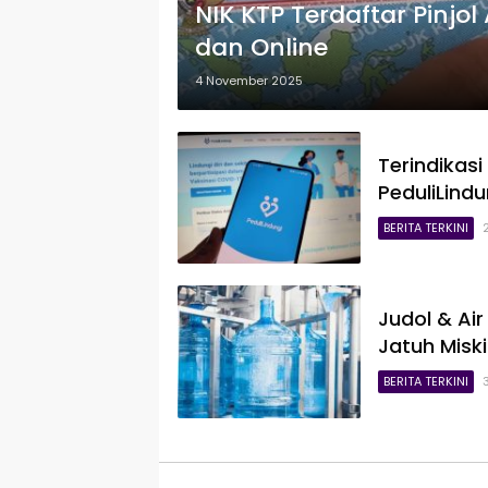
NIK KTP Terdaftar Pinjol 
dan Online
4 November 2025
Terindikasi
PeduliLindu
BERITA TERKINI
Judol & Ai
Jatuh Misk
BERITA TERKINI