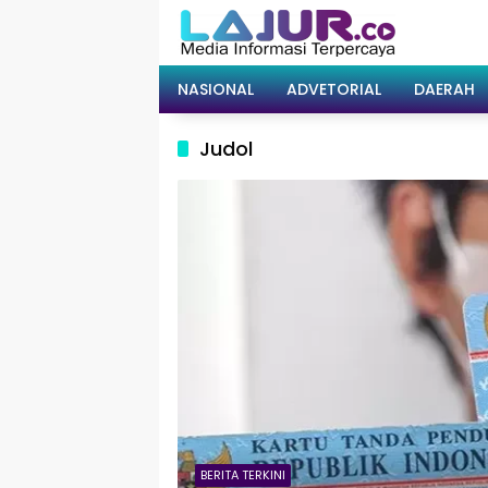
Langsung
ke
konten
NASIONAL
ADVETORIAL
DAERAH
Judol
BERITA TERKINI