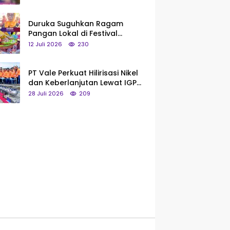
Saya Bukan Tipe Begitu, Belum
Pantas!
Duruka Suguhkan Ragam
Pangan Lokal di Festival
Liangkobhori, Dari Umbi Rebus
12 Juli 2026
230
hingga Tumpeng Beras Muna
PT Vale Perkuat Hilirisasi Nikel
dan Keberlanjutan Lewat IGP
Morowali
28 Juli 2026
209