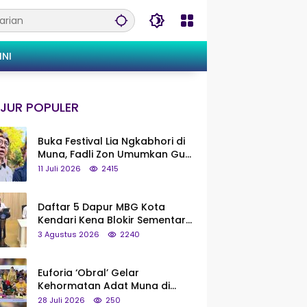
INI
JUR POPULER
Buka Festival Lia Ngkabhori di
Muna, Fadli Zon Umumkan Gua
Metanduno Segera Naik Status
11 Juli 2026
2415
Jadi Cagar Budaya Nasional
Daftar 5 Dapur MBG Kota
Kendari Kena Blokir Sementara
dari Pusat
3 Agustus 2026
2240
Euforia ‘Obral’ Gelar
Kehormatan Adat Muna di
Silaturahmi KKMM, Ridwan Bae:
28 Juli 2026
250