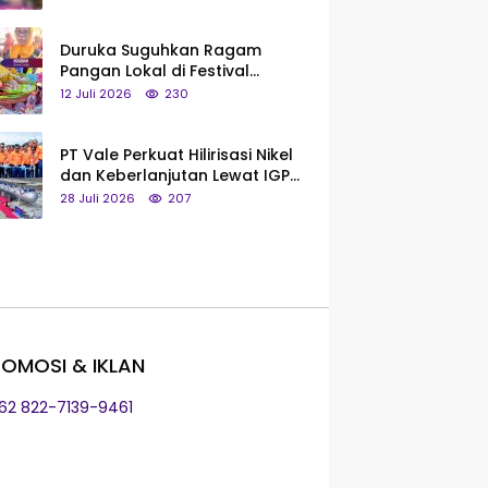
Saya Bukan Tipe Begitu, Belum
Pantas!
Duruka Suguhkan Ragam
Pangan Lokal di Festival
Liangkobhori, Dari Umbi Rebus
12 Juli 2026
230
hingga Tumpeng Beras Muna
PT Vale Perkuat Hilirisasi Nikel
dan Keberlanjutan Lewat IGP
Morowali
28 Juli 2026
207
OMOSI & IKLAN
+62 822-7139-9461