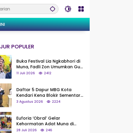
INI
JUR POPULER
Buka Festival Lia Ngkabhori di
Muna, Fadli Zon Umumkan Gua
Metanduno Segera Naik Status
11 Juli 2026
2412
Jadi Cagar Budaya Nasional
Daftar 5 Dapur MBG Kota
Kendari Kena Blokir Sementara
dari Pusat
3 Agustus 2026
2224
Euforia ‘Obral’ Gelar
Kehormatan Adat Muna di
Silaturahmi KKMM, Ridwan Bae:
28 Juli 2026
246