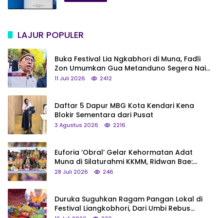
LAJUR POPULER
Buka Festival Lia Ngkabhori di Muna, Fadli
Zon Umumkan Gua Metanduno Segera Naik
Status Jadi Cagar Budaya Nasional
11 Juli 2026
2412
Daftar 5 Dapur MBG Kota Kendari Kena
Blokir Sementara dari Pusat
3 Agustus 2026
2216
Euforia ‘Obral’ Gelar Kehormatan Adat
Muna di Silaturahmi KKMM, Ridwan Bae:
Saya Bukan Tipe Begitu, Belum Pantas!
28 Juli 2026
246
Duruka Suguhkan Ragam Pangan Lokal di
Festival Liangkobhori, Dari Umbi Rebus
hingga Tumpeng Beras Muna