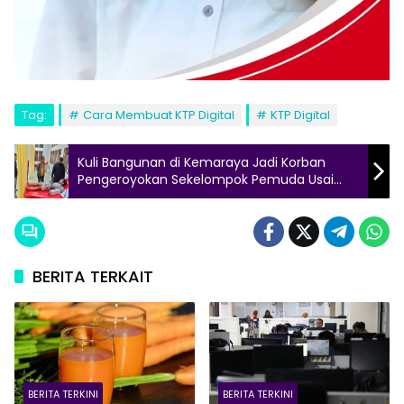
Tag:
Cara Membuat KTP Digital
KTP Digital
Kuli Bangunan di Kemaraya Jadi Korban
Pengeroyokan Sekelompok Pemuda Usai
Gelar Pesta Miras
BERITA TERKAIT
BERITA TERKINI
BERITA TERKINI