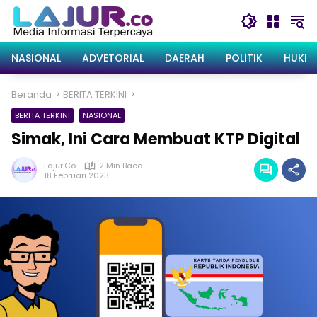
Langsung
ke
konten
NASIONAL
ADVETORIAL
DAERAH
POLITIK
HUKRI
Beranda
BERITA TERKINI
BERITA TERKINI
NASIONAL
Simak, Ini Cara Membuat KTP Digital
Lajur.co
2 Min Baca
18 Februari 2023