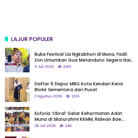
LAJUR POPULER
Buka Festival Lia Ngkabhori di Muna, Fadli
Zon Umumkan Gua Metanduno Segera Naik
Status Jadi Cagar Budaya Nasional
11 Juli 2026
2410
Daftar 5 Dapur MBG Kota Kendari Kena
Blokir Sementara dari Pusat
3 Agustus 2026
2214
Euforia ‘Obral’ Gelar Kehormatan Adat
Muna di Silaturahmi KKMM, Ridwan Bae:
Saya Bukan Tipe Begitu, Belum Pantas!
28 Juli 2026
246