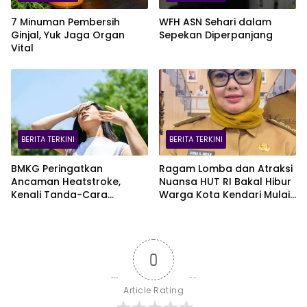
7 Minuman Pembersih
WFH ASN Sehari dalam
Ginjal, Yuk Jaga Organ
Sepekan Diperpanjang
Vital
BERITA TERKINI
BERITA TERKINI
BMKG Peringatkan
Ragam Lomba dan Atraksi
Ancaman Heatstroke,
Nuansa HUT RI Bakal Hibur
Kenali Tanda-Cara
Warga Kota Kendari Mulai
Penanganannya
9 Agustus
0
Article Rating