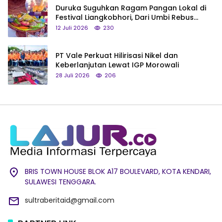
Duruka Suguhkan Ragam Pangan Lokal di
Festival Liangkobhori, Dari Umbi Rebus
hingga Tumpeng Beras Muna
12 Juli 2026
230
PT Vale Perkuat Hilirisasi Nikel dan
Keberlanjutan Lewat IGP Morowali
28 Juli 2026
206
BRIS TOWN HOUSE BLOK A17 BOULEVARD, KOTA KENDARI,
SULAWESI TENGGARA.
sultraberitaid@gmail.com