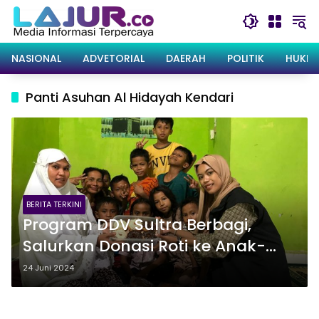
Langsung
ke
konten
NASIONAL
ADVETORIAL
DAERAH
POLITIK
HUKRI
Panti Asuhan Al Hidayah Kendari
BERITA TERKINI
Program DDV Sultra Berbagi,
Salurkan Donasi Roti ke Anak-
anak Panti Asuhan Al Hidayah
24 Juni 2024
Kendari