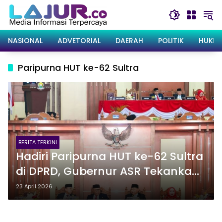
Langsung
ke
konten
NASIONAL
ADVETORIAL
DAERAH
POLITIK
HUKRI
Paripurna HUT ke-62 Sultra
BERITA TERKINI
Hadiri Paripurna HUT ke-62 Sultra
di DPRD, Gubernur ASR Tekankan
Arah Pembangunan dan
23 April 2026
Produktivitas