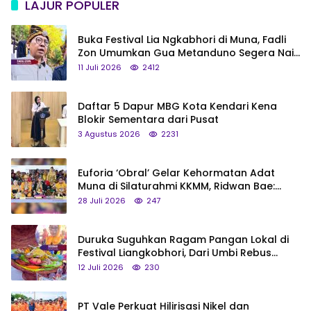
LAJUR POPULER
Buka Festival Lia Ngkabhori di Muna, Fadli
Zon Umumkan Gua Metanduno Segera Naik
Status Jadi Cagar Budaya Nasional
11 Juli 2026
2412
Daftar 5 Dapur MBG Kota Kendari Kena
Blokir Sementara dari Pusat
3 Agustus 2026
2231
Euforia ‘Obral’ Gelar Kehormatan Adat
Muna di Silaturahmi KKMM, Ridwan Bae:
Saya Bukan Tipe Begitu, Belum Pantas!
28 Juli 2026
247
Duruka Suguhkan Ragam Pangan Lokal di
Festival Liangkobhori, Dari Umbi Rebus
hingga Tumpeng Beras Muna
12 Juli 2026
230
PT Vale Perkuat Hilirisasi Nikel dan