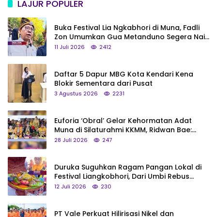
LAJUR POPULER
Buka Festival Lia Ngkabhori di Muna, Fadli
Zon Umumkan Gua Metanduno Segera Naik
Status Jadi Cagar Budaya Nasional
11 Juli 2026
2412
Daftar 5 Dapur MBG Kota Kendari Kena
Blokir Sementara dari Pusat
3 Agustus 2026
2231
Euforia ‘Obral’ Gelar Kehormatan Adat
Muna di Silaturahmi KKMM, Ridwan Bae:
Saya Bukan Tipe Begitu, Belum Pantas!
28 Juli 2026
247
Duruka Suguhkan Ragam Pangan Lokal di
Festival Liangkobhori, Dari Umbi Rebus
hingga Tumpeng Beras Muna
12 Juli 2026
230
PT Vale Perkuat Hilirisasi Nikel dan