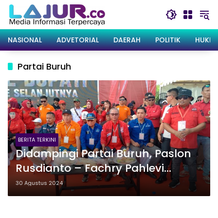
Langsung
ke
konten
NASIONAL
ADVETORIAL
DAERAH
POLITIK
HUKRI
Partai Buruh
BERITA TERKINI
Didampingi Partai Buruh, Paslon
Rusdianto – Fachry Pahlevi
Konggoasa Resmi Daftar ke KPU
30 Agustus 2024
Konawe