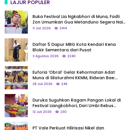
LAJUR POPULER
Buka Festival Lia Ngkabhori di Muna, Fadli
Zon Umumkan Gua Metanduno Segera Naik
Status Jadi Cagar Budaya Nasional
11 Juli 2026
2414
Daftar 5 Dapur MBG Kota Kendari Kena
Blokir Sementara dari Pusat
3 Agustus 2026
2240
Euforia ‘Obral’ Gelar Kehormatan Adat
Muna di Silaturahmi KKMM, Ridwan Bae:
Saya Bukan Tipe Begitu, Belum Pantas!
28 Juli 2026
249
Duruka Suguhkan Ragam Pangan Lokal di
Festival Liangkobhori, Dari Umbi Rebus
hingga Tumpeng Beras Muna
12 Juli 2026
230
PT Vale Perkuat Hilirisasi Nikel dan