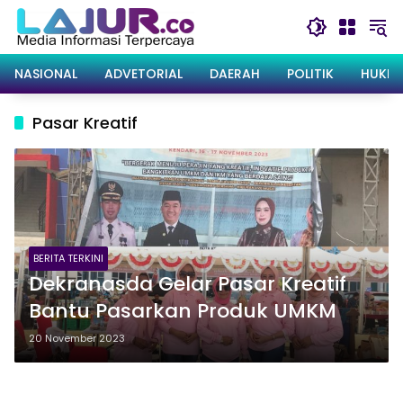
Langsung
ke
konten
NASIONAL
ADVETORIAL
DAERAH
POLITIK
HUKRI
Pasar Kreatif
BERITA TERKINI
Dekranasda Gelar Pasar Kreatif
Bantu Pasarkan Produk UMKM
20 November 2023