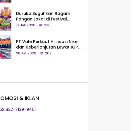
Saya Bukan Tipe Begitu, Belum
Pantas!
Duruka Suguhkan Ragam
Pangan Lokal di Festival
Liangkobhori, Dari Umbi Rebus
12 Juli 2026
230
hingga Tumpeng Beras Muna
PT Vale Perkuat Hilirisasi Nikel
dan Keberlanjutan Lewat IGP
Morowali
28 Juli 2026
209
OMOSI & IKLAN
+62 822-7139-9461