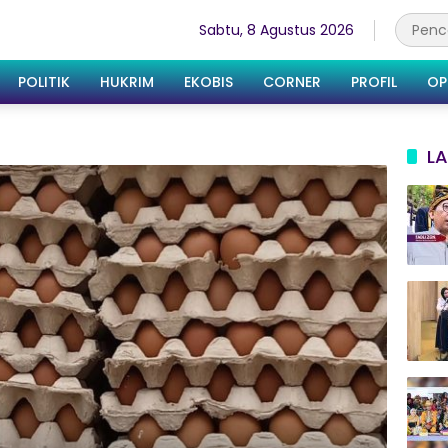
Sabtu, 8 Agustus 2026
POLITIK
HUKRIM
EKOBIS
CORNER
PROFIL
OP
LA