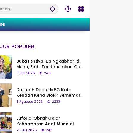
INI
JUR POPULER
Buka Festival Lia Ngkabhori di
Muna, Fadli Zon Umumkan Gua
Metanduno Segera Naik Status
11 Juli 2026
2412
Jadi Cagar Budaya Nasional
Daftar 5 Dapur MBG Kota
Kendari Kena Blokir Sementara
dari Pusat
3 Agustus 2026
2233
Euforia ‘Obral’ Gelar
Kehormatan Adat Muna di
Silaturahmi KKMM, Ridwan Bae:
28 Juli 2026
247