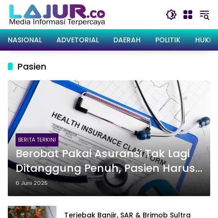
Langsung
ke
konten
NASIONAL
ADVETORIAL
DAERAH
POLITIK
HUKRI
Pasien
BERITA TERKINI
Berobat Pakai Asuransi Tak Lagi
Ditanggung Penuh, Pasien Harus
Bayar 10 Persen
6 Juni 2025
Terjebak Banjir, SAR & Brimob Sultra