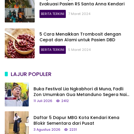
Evakuasi Pasien RS Santa Anna Kendari
BERITA TERKINI
7 Maret 2024
5 Cara Menaikkan Trombosit dengan
Cepat dan Alami untuk Pasien DBD
BERITA TERKINI
5 Maret 2024
LAJUR POPULER
Buka Festival Lia Ngkabhori di Muna, Fadli
Zon Umumkan Gua Metanduno Segera Naik
Status Jadi Cagar Budaya Nasional
11 Juli 2026
2412
Daftar 5 Dapur MBG Kota Kendari Kena
Blokir Sementara dari Pusat
3 Agustus 2026
2231