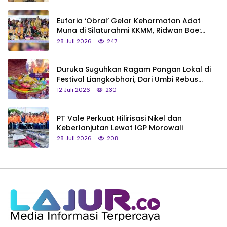
Euforia ‘Obral’ Gelar Kehormatan Adat
Muna di Silaturahmi KKMM, Ridwan Bae:
Saya Bukan Tipe Begitu, Belum Pantas!
28 Juli 2026
247
Duruka Suguhkan Ragam Pangan Lokal di
Festival Liangkobhori, Dari Umbi Rebus
hingga Tumpeng Beras Muna
12 Juli 2026
230
PT Vale Perkuat Hilirisasi Nikel dan
Keberlanjutan Lewat IGP Morowali
28 Juli 2026
208