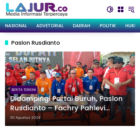
Langsung
ke
konten
NASIONAL
ADVETORIAL
DAERAH
POLITIK
HUKRI
Paslon Rusdianto
BERITA TERKINI
Didampingi Partai Buruh, Paslon
Rusdianto – Fachry Pahlevi
Konggoasa Resmi Daftar ke KPU
30 Agustus 2024
Konawe