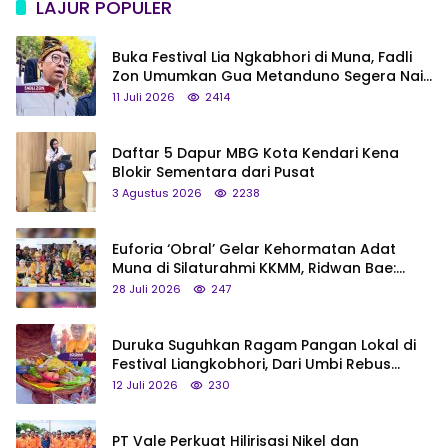
LAJUR POPULER
Buka Festival Lia Ngkabhori di Muna, Fadli
Zon Umumkan Gua Metanduno Segera Naik
Status Jadi Cagar Budaya Nasional
11 Juli 2026
2414
Daftar 5 Dapur MBG Kota Kendari Kena
Blokir Sementara dari Pusat
3 Agustus 2026
2238
Euforia ‘Obral’ Gelar Kehormatan Adat
Muna di Silaturahmi KKMM, Ridwan Bae:
Saya Bukan Tipe Begitu, Belum Pantas!
28 Juli 2026
247
Duruka Suguhkan Ragam Pangan Lokal di
Festival Liangkobhori, Dari Umbi Rebus
hingga Tumpeng Beras Muna
12 Juli 2026
230
PT Vale Perkuat Hilirisasi Nikel dan