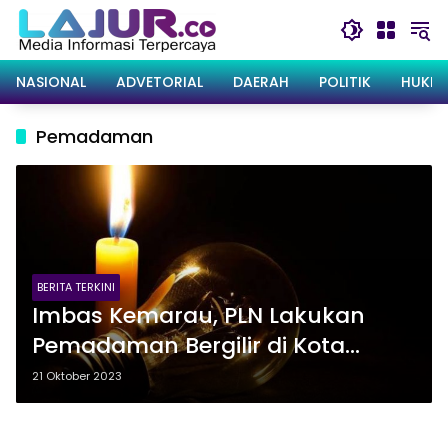
Langsung
ke
konten
NASIONAL
ADVETORIAL
DAERAH
POLITIK
HUKRI
Pemadaman
BERITA TERKINI
Imbas Kemarau, PLN Lakukan
Pemadaman Bergilir di Kota
Kendari Hingga Kolaka
21 Oktober 2023