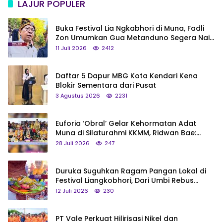
LAJUR POPULER
Buka Festival Lia Ngkabhori di Muna, Fadli
Zon Umumkan Gua Metanduno Segera Naik
Status Jadi Cagar Budaya Nasional
11 Juli 2026
2412
Daftar 5 Dapur MBG Kota Kendari Kena
Blokir Sementara dari Pusat
3 Agustus 2026
2231
Euforia ‘Obral’ Gelar Kehormatan Adat
Muna di Silaturahmi KKMM, Ridwan Bae:
Saya Bukan Tipe Begitu, Belum Pantas!
28 Juli 2026
247
Duruka Suguhkan Ragam Pangan Lokal di
Festival Liangkobhori, Dari Umbi Rebus
hingga Tumpeng Beras Muna
12 Juli 2026
230
PT Vale Perkuat Hilirisasi Nikel dan