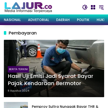
Langsung
ke
konten
NASIONAL
ADVETORIAL
DAERAH
POLITIK
HUKRI
Pembayaran
BERITA TERKINI
Hasil Uji Emisi Jadi Syarat Bayar
Pajak Kendaraan Bermotor
8 Agustus 2024
Pemprov Sultra Nunggak Bayar THR &