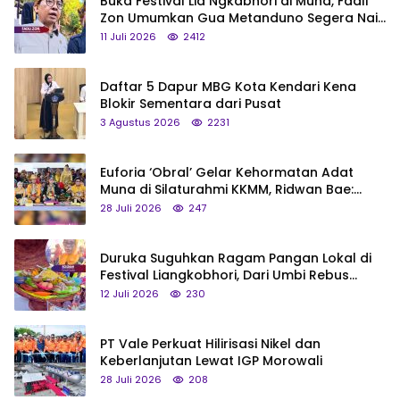
Buka Festival Lia Ngkabhori di Muna, Fadli
Zon Umumkan Gua Metanduno Segera Naik
Status Jadi Cagar Budaya Nasional
11 Juli 2026
2412
Daftar 5 Dapur MBG Kota Kendari Kena
Blokir Sementara dari Pusat
3 Agustus 2026
2231
Euforia ‘Obral’ Gelar Kehormatan Adat
Muna di Silaturahmi KKMM, Ridwan Bae:
Saya Bukan Tipe Begitu, Belum Pantas!
28 Juli 2026
247
Duruka Suguhkan Ragam Pangan Lokal di
Festival Liangkobhori, Dari Umbi Rebus
hingga Tumpeng Beras Muna
12 Juli 2026
230
PT Vale Perkuat Hilirisasi Nikel dan
Keberlanjutan Lewat IGP Morowali
28 Juli 2026
208