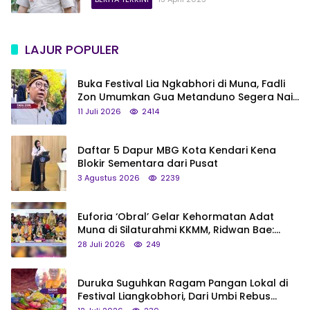
LAJUR POPULER
Buka Festival Lia Ngkabhori di Muna, Fadli
Zon Umumkan Gua Metanduno Segera Naik
Status Jadi Cagar Budaya Nasional
11 Juli 2026
2414
Daftar 5 Dapur MBG Kota Kendari Kena
Blokir Sementara dari Pusat
3 Agustus 2026
2239
Euforia ‘Obral’ Gelar Kehormatan Adat
Muna di Silaturahmi KKMM, Ridwan Bae:
Saya Bukan Tipe Begitu, Belum Pantas!
28 Juli 2026
249
Duruka Suguhkan Ragam Pangan Lokal di
Festival Liangkobhori, Dari Umbi Rebus
hingga Tumpeng Beras Muna