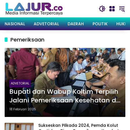
Langsung
ke
konten
NASIONAL
ADVETORIAL
DAERAH
POLITIK
HUKRI
Pemeriksaan
ADVETORIAL
Bupati dan Wabup Koltim Terpilih
Jalani Pemeriksaan Kesehatan di
Kemendagri
18 Februari 2025
Sukseskan Pilkada 2024, Pemda Kolut