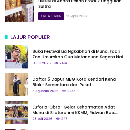
UMKM di Acara Pekan Produk Unggulan
Sultra
BERITA TERKINI
25 April 2024
LAJUR POPULER
Buka Festival Lia Ngkabhori di Muna, Fadli
Zon Umumkan Gua Metanduno Segera Naik
Status Jadi Cagar Budaya Nasional
11 Juli 2026
2414
Daftar 5 Dapur MBG Kota Kendari Kena
Blokir Sementara dari Pusat
3 Agustus 2026
2233
Euforia ‘Obral’ Gelar Kehormatan Adat
Muna di Silaturahmi KKMM, Ridwan Bae:
Saya Bukan Tipe Begitu, Belum Pantas!
28 Juli 2026
247