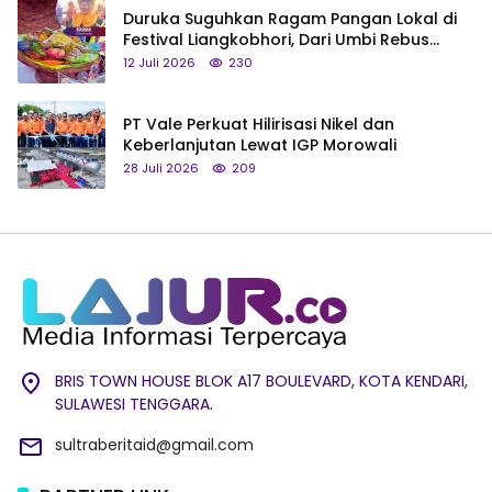
Duruka Suguhkan Ragam Pangan Lokal di
Festival Liangkobhori, Dari Umbi Rebus
hingga Tumpeng Beras Muna
12 Juli 2026
230
PT Vale Perkuat Hilirisasi Nikel dan
Keberlanjutan Lewat IGP Morowali
28 Juli 2026
209
BRIS TOWN HOUSE BLOK A17 BOULEVARD, KOTA KENDARI,
SULAWESI TENGGARA.
sultraberitaid@gmail.com