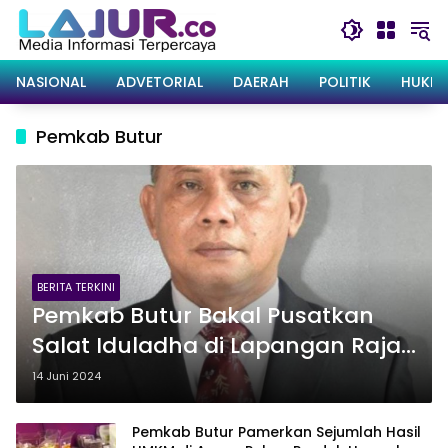
Langsung
ke
konten
NASIONAL
ADVETORIAL
DAERAH
POLITIK
HUKRI
Pemkab Butur
BERITA TERKINI
Pemkab Butur Bakal Pusatkan
Salat Iduladha di Lapangan Raja
Jin Kulisusu
14 Juni 2024
Pemkab Butur Pamerkan Sejumlah Hasil