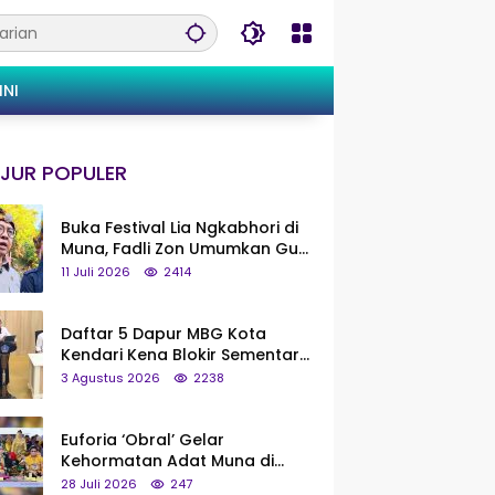
INI
JUR POPULER
Buka Festival Lia Ngkabhori di
Muna, Fadli Zon Umumkan Gua
Metanduno Segera Naik Status
11 Juli 2026
2414
Jadi Cagar Budaya Nasional
Daftar 5 Dapur MBG Kota
Kendari Kena Blokir Sementara
dari Pusat
3 Agustus 2026
2238
Euforia ‘Obral’ Gelar
Kehormatan Adat Muna di
Silaturahmi KKMM, Ridwan Bae:
28 Juli 2026
247