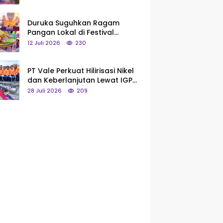
Saya Bukan Tipe Begitu, Belum
Pantas!
Duruka Suguhkan Ragam
Pangan Lokal di Festival
Liangkobhori, Dari Umbi Rebus
12 Juli 2026
230
hingga Tumpeng Beras Muna
PT Vale Perkuat Hilirisasi Nikel
dan Keberlanjutan Lewat IGP
Morowali
28 Juli 2026
209