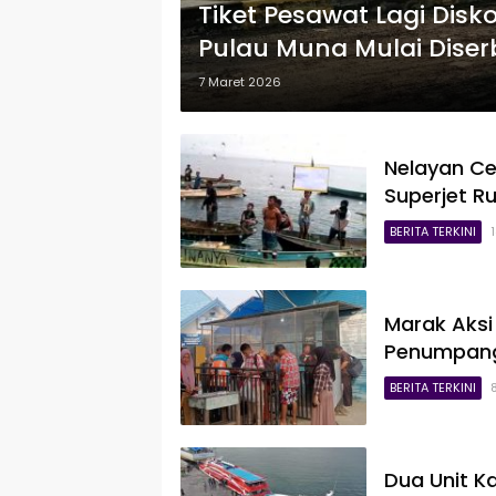
Tiket Pesawat Lagi Dis
Pulau Muna Mulai Dise
7 Maret 2026
Nelayan C
Superjet R
BERITA TERKINI
Marak Aksi 
Penumpang 
BERITA TERKINI
Dua Unit K