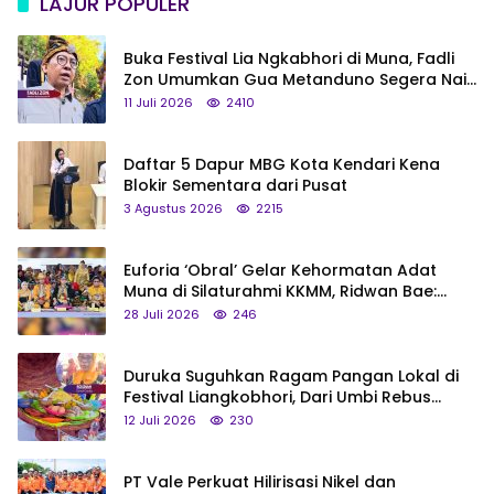
LAJUR POPULER
Buka Festival Lia Ngkabhori di Muna, Fadli
Zon Umumkan Gua Metanduno Segera Naik
Status Jadi Cagar Budaya Nasional
11 Juli 2026
2410
Daftar 5 Dapur MBG Kota Kendari Kena
Blokir Sementara dari Pusat
3 Agustus 2026
2215
Euforia ‘Obral’ Gelar Kehormatan Adat
Muna di Silaturahmi KKMM, Ridwan Bae:
Saya Bukan Tipe Begitu, Belum Pantas!
28 Juli 2026
246
Duruka Suguhkan Ragam Pangan Lokal di
Festival Liangkobhori, Dari Umbi Rebus
hingga Tumpeng Beras Muna
12 Juli 2026
230
PT Vale Perkuat Hilirisasi Nikel dan