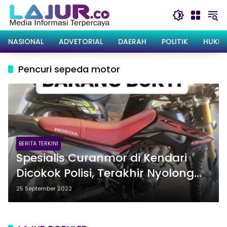
Langsung
ke
konten
NASIONAL
ADVETORIAL
DAERAH
POLITIK
HUKRI
Pencuri sepeda motor
BERITA TERKINI
Spesialis Curanmor di Kendari
Dicokok Polisi, Terakhir Nyolong
Motor di Asrama Ibnu Sina
25 September 2022