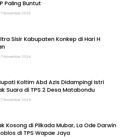
P Paling Buntut
27 November 2024
tra Sisir Kabupaten Konkep di Hari H
an
27 November 2024
upati Koltim Abd Azis Didampingi Istri
ak Suara di TPS 2 Desa Matabondu
27 November 2024
k Kosong di Pilkada Mubar, La Ode Darwin
oblos di TPS Wapae Jaya