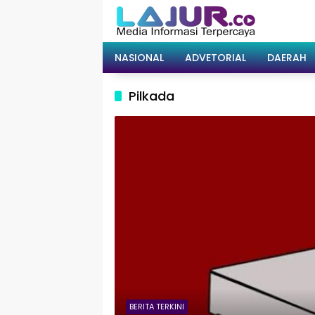
Langsung
ke
konten
NASIONAL
ADVETORIAL
DAERAH
Pilkada
BERITA TERKINI