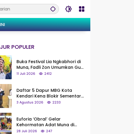
INI
JUR POPULER
Buka Festival Lia Ngkabhori di
Muna, Fadli Zon Umumkan Gua
Metanduno Segera Naik Status
11 Juli 2026
2412
Jadi Cagar Budaya Nasional
Daftar 5 Dapur MBG Kota
Kendari Kena Blokir Sementara
dari Pusat
3 Agustus 2026
2233
Euforia ‘Obral’ Gelar
Kehormatan Adat Muna di
Silaturahmi KKMM, Ridwan Bae:
28 Juli 2026
247