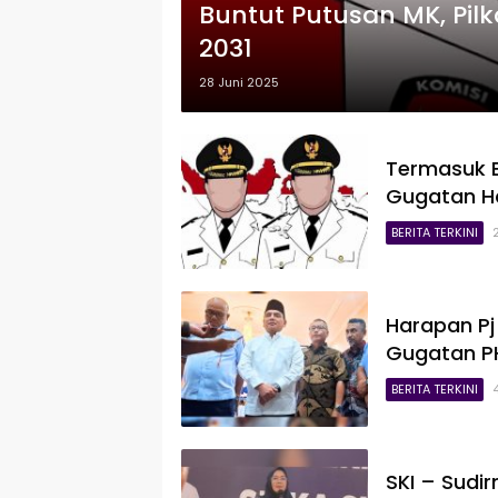
Buntut Putusan MK, Pil
2031
28 Juni 2025
Termasuk 
Gugatan Has
BERITA TERKINI
Harapan Pj
Gugatan PH
BERITA TERKINI
SKI – Sudi