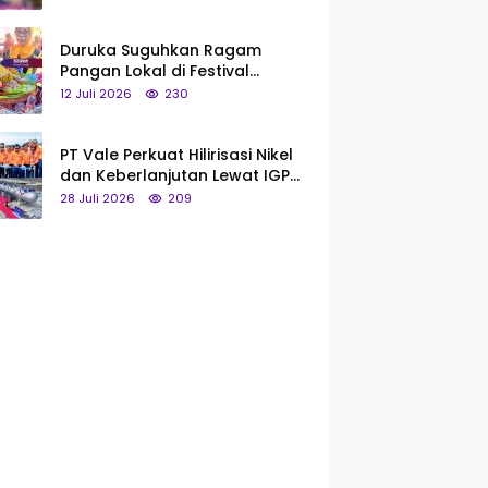
Saya Bukan Tipe Begitu, Belum
Pantas!
Duruka Suguhkan Ragam
Pangan Lokal di Festival
Liangkobhori, Dari Umbi Rebus
12 Juli 2026
230
hingga Tumpeng Beras Muna
PT Vale Perkuat Hilirisasi Nikel
dan Keberlanjutan Lewat IGP
Morowali
28 Juli 2026
209