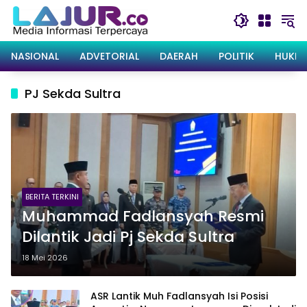
Langsung
ke
konten
NASIONAL
ADVETORIAL
DAERAH
POLITIK
HUKRI
PJ Sekda Sultra
BERITA TERKINI
Muhammad Fadlansyah Resmi
Dilantik Jadi Pj Sekda Sultra
18 Mei 2026
ASR Lantik Muh Fadlansyah Isi Posisi