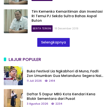
Tim Kemenko Kemaritiman dan Investasi
RI Temui PJ Sekda Sultra Bahas Aspal
Buton
BERITA TERKINI
18 Desember 2019
Selengkapnya
LAJUR POPULER
Buka Festival Lia Ngkabhori di Muna, Fadli
Zon Umumkan Gua Metanduno Segera Naik
Status Jadi Cagar Budaya Nasional
11 Juli 2026
2414
Daftar 5 Dapur MBG Kota Kendari Kena
Blokir Sementara dari Pusat
3 Agustus 2026
2234