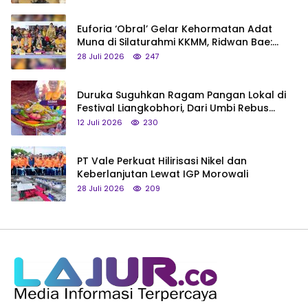
Euforia ‘Obral’ Gelar Kehormatan Adat
Muna di Silaturahmi KKMM, Ridwan Bae:
Saya Bukan Tipe Begitu, Belum Pantas!
28 Juli 2026
247
Duruka Suguhkan Ragam Pangan Lokal di
Festival Liangkobhori, Dari Umbi Rebus
hingga Tumpeng Beras Muna
12 Juli 2026
230
PT Vale Perkuat Hilirisasi Nikel dan
Keberlanjutan Lewat IGP Morowali
28 Juli 2026
209