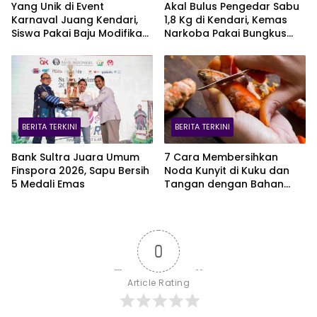
Yang Unik di Event
Akal Bulus Pengedar Sabu
Karnaval Juang Kendari,
1,8 Kg di Kendari, Kemas
Siswa Pakai Baju Modifikasi
Narkoba Pakai Bungkus
dari Kantong Plastik Merah
Teh Cina
Putih
BERITA TERKINI
BERITA TERKINI
Bank Sultra Juara Umum
7 Cara Membersihkan
Finspora 2026, Sapu Bersih
Noda Kunyit di Kuku dan
5 Medali Emas
Tangan dengan Bahan
Alami
0
Article Rating