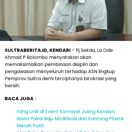
SULTRABERITA.ID, KENDARI
– Pj Sekda, La Ode
Ahmad P Bolombo menyatakan akan
memaksimalkan pembinaan disiplin dan
pengawasan menyeluruh terhadap ASN lingkup
Pemprov Sultra demi terciptanya birokrasi yang
bersih.
BACA JUGA :
Yang Unik di Event Karnaval Juang Kendari,
Siswa Pakai Baju Modifikasi dari Kantong Plastik
Merah Putih