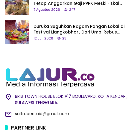
Tetap Anggarkan Gaji PPPK Meski Fiskal
Megap-Megap
7 Agustus 2026
247
Duruka Suguhkan Ragam Pangan Lokal di
Festival Liangkobhori, Dari Umbi Rebus
hingga Tumpeng Beras Muna
12 Juli 2026
231
BRIS TOWN HOUSE BLOK A17 BOULEVARD, KOTA KENDARI,
SULAWESI TENGGARA.
sultraberitaid@gmail.com
PARTNER LINK