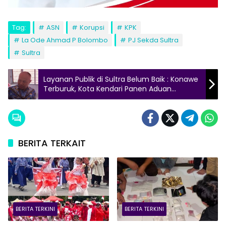
Tag:
ASN
Korupsi
KPK
La Ode Ahmad P Bolombo
PJ Sekda Sultra
Sultra
Layanan Publik di Sultra Belum Baik : Konawe
Terburuk, Kota Kendari Panen Aduan
Terbanyak.
BERITA TERKAIT
BERITA TERKINI
BERITA TERKINI