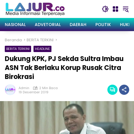
Langsung
ke
konten
NASIONAL
ADVETORIAL
DAERAH
POLITIK
HUKRI
Beranda
BERITA TERKINI
BERITA TERKINI
HEADLINE
Dukung KPK, PJ Sekda Sultra Imbau
ASN Tak Berlaku Korup Rusak Citra
Birokrasi
Admin
2 Min Baca
19 Desember 2019