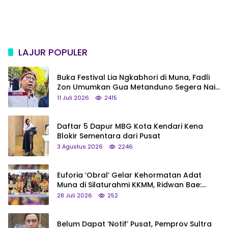
LAJUR POPULER
Buka Festival Lia Ngkabhori di Muna, Fadli
Zon Umumkan Gua Metanduno Segera Naik
Status Jadi Cagar Budaya Nasional
11 Juli 2026
2415
Daftar 5 Dapur MBG Kota Kendari Kena
Blokir Sementara dari Pusat
3 Agustus 2026
2246
Euforia ‘Obral’ Gelar Kehormatan Adat
Muna di Silaturahmi KKMM, Ridwan Bae:
Saya Bukan Tipe Begitu, Belum Pantas!
28 Juli 2026
252
Belum Dapat ‘Notif’ Pusat, Pemprov Sultra