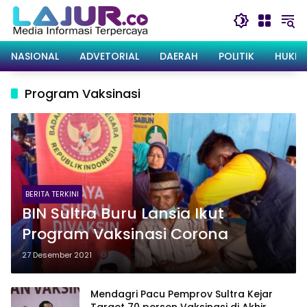
Langsung
ke
konten
NASIONAL
ADVETORIAL
DAERAH
POLITIK
HUKRI
Program Vaksinasi
BERITA TERKINI
BIN Sultra Buru Lansia Ikut
Program Vaksinasi Corona
27 Desember 2021
Mendagri Pacu Pemprov Sultra Kejar
Target 70 persen Vaksinasi di Akhir