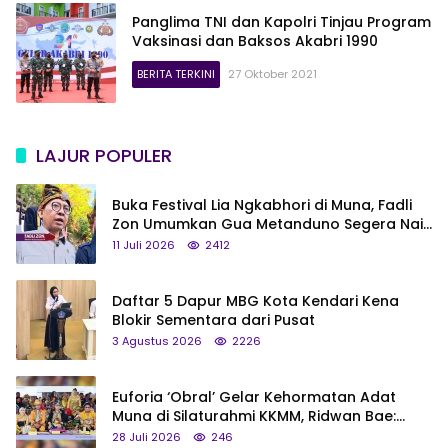
Panglima TNI dan Kapolri Tinjau Program
Vaksinasi dan Baksos Akabri 1990
BERITA TERKINI
27 Oktober 2021
LAJUR POPULER
Buka Festival Lia Ngkabhori di Muna, Fadli
Zon Umumkan Gua Metanduno Segera Naik
Status Jadi Cagar Budaya Nasional
11 Juli 2026
2412
Daftar 5 Dapur MBG Kota Kendari Kena
Blokir Sementara dari Pusat
3 Agustus 2026
2226
Euforia ‘Obral’ Gelar Kehormatan Adat
Muna di Silaturahmi KKMM, Ridwan Bae:
Saya Bukan Tipe Begitu, Belum Pantas!
28 Juli 2026
246