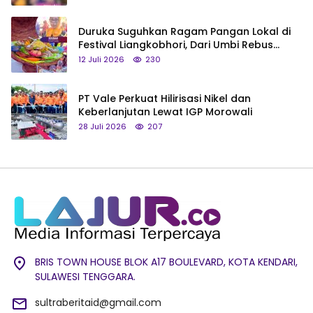
Duruka Suguhkan Ragam Pangan Lokal di
Festival Liangkobhori, Dari Umbi Rebus
hingga Tumpeng Beras Muna
12 Juli 2026
230
PT Vale Perkuat Hilirisasi Nikel dan
Keberlanjutan Lewat IGP Morowali
28 Juli 2026
207
BRIS TOWN HOUSE BLOK A17 BOULEVARD, KOTA KENDARI,
SULAWESI TENGGARA.
sultraberitaid@gmail.com