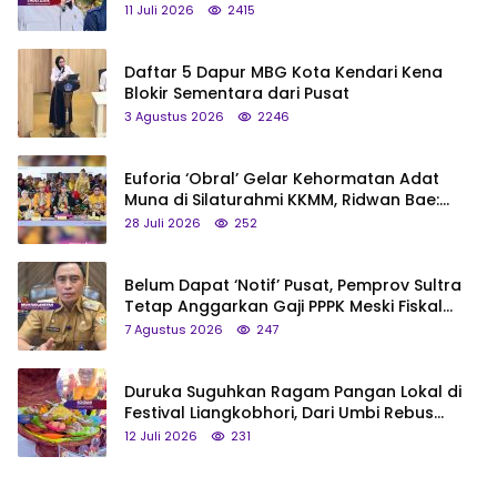
Status Jadi Cagar Budaya Nasional
11 Juli 2026
2415
Daftar 5 Dapur MBG Kota Kendari Kena
Blokir Sementara dari Pusat
3 Agustus 2026
2246
Euforia ‘Obral’ Gelar Kehormatan Adat
Muna di Silaturahmi KKMM, Ridwan Bae:
Saya Bukan Tipe Begitu, Belum Pantas!
28 Juli 2026
252
Belum Dapat ‘Notif’ Pusat, Pemprov Sultra
Tetap Anggarkan Gaji PPPK Meski Fiskal
Megap-Megap
7 Agustus 2026
247
Duruka Suguhkan Ragam Pangan Lokal di
Festival Liangkobhori, Dari Umbi Rebus
hingga Tumpeng Beras Muna
12 Juli 2026
231