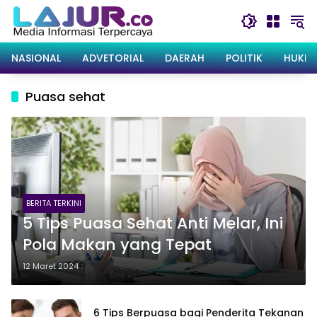
Langsung
ke
konten
NASIONAL
ADVETORIAL
DAERAH
POLITIK
HUKRI
Puasa sehat
BERITA TERKINI
5 Tips Puasa Sehat Anti Melar, Ini
Pola Makan yang Tepat
12 Maret 2024
6 Tips Berpuasa bagi Penderita Tekanan