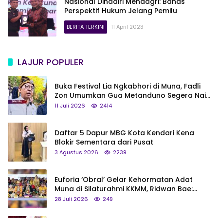
Nasional Dihadiri Mendagri: Bahas
Perspektif Hukum Jelang Pemilu
BERITA TERKINI
11 April 2023
LAJUR POPULER
Buka Festival Lia Ngkabhori di Muna, Fadli
Zon Umumkan Gua Metanduno Segera Naik
Status Jadi Cagar Budaya Nasional
11 Juli 2026
2414
Daftar 5 Dapur MBG Kota Kendari Kena
Blokir Sementara dari Pusat
3 Agustus 2026
2239
Euforia ‘Obral’ Gelar Kehormatan Adat
Muna di Silaturahmi KKMM, Ridwan Bae:
Saya Bukan Tipe Begitu, Belum Pantas!
28 Juli 2026
249