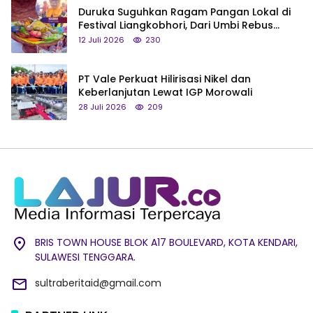
Duruka Suguhkan Ragam Pangan Lokal di
Festival Liangkobhori, Dari Umbi Rebus
hingga Tumpeng Beras Muna
12 Juli 2026
230
PT Vale Perkuat Hilirisasi Nikel dan
Keberlanjutan Lewat IGP Morowali
28 Juli 2026
209
BRIS TOWN HOUSE BLOK A17 BOULEVARD, KOTA KENDARI,
SULAWESI TENGGARA.
sultraberitaid@gmail.com