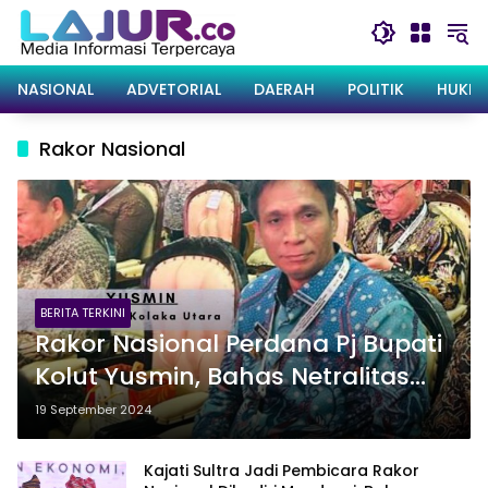
Langsung
ke
konten
NASIONAL
ADVETORIAL
DAERAH
POLITIK
HUKRI
Rakor Nasional
BERITA TERKINI
Rakor Nasional Perdana Pj Bupati
Kolut Yusmin, Bahas Netralitas
ASN & Kesiapan Pilkada Serentak
19 September 2024
Kajati Sultra Jadi Pembicara Rakor