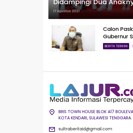
Didampingi Dua Anakn
17 Agustus 2021
Calon Paski
Gubernur S
BERITA TERKINI
BRIS TOWN HOUSE BLOK A17 BOULEVA
KOTA KENDARI, SULAWESI TENGGARA.
sultraberitaid@gmail.com