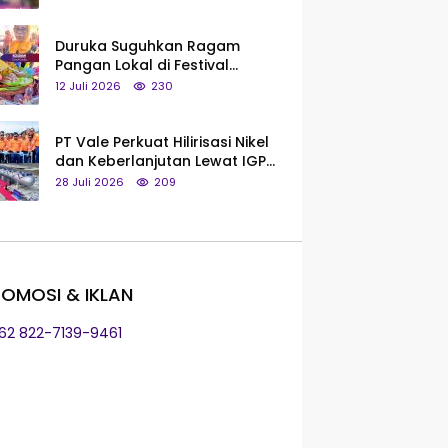
Saya Bukan Tipe Begitu, Belum
Pantas!
Duruka Suguhkan Ragam
Pangan Lokal di Festival
Liangkobhori, Dari Umbi Rebus
12 Juli 2026
230
hingga Tumpeng Beras Muna
PT Vale Perkuat Hilirisasi Nikel
dan Keberlanjutan Lewat IGP
Morowali
28 Juli 2026
209
OMOSI & IKLAN
+62 822-7139-9461