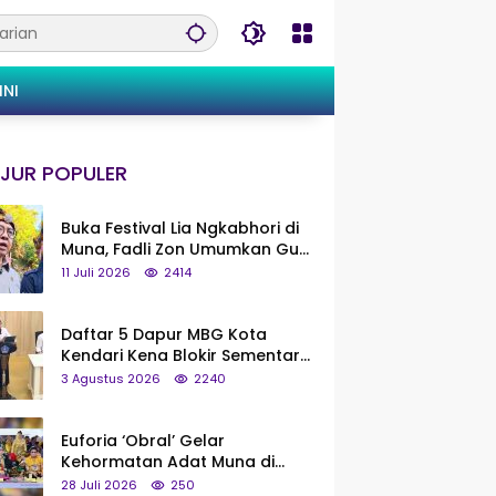
INI
JUR POPULER
Buka Festival Lia Ngkabhori di
Muna, Fadli Zon Umumkan Gua
Metanduno Segera Naik Status
11 Juli 2026
2414
Jadi Cagar Budaya Nasional
Daftar 5 Dapur MBG Kota
Kendari Kena Blokir Sementara
dari Pusat
3 Agustus 2026
2240
Euforia ‘Obral’ Gelar
Kehormatan Adat Muna di
Silaturahmi KKMM, Ridwan Bae:
28 Juli 2026
250