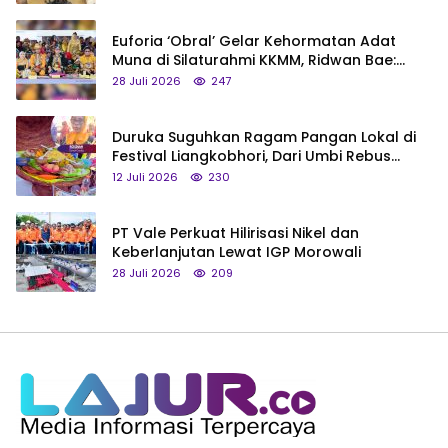
Euforia ‘Obral’ Gelar Kehormatan Adat
Muna di Silaturahmi KKMM, Ridwan Bae:
Saya Bukan Tipe Begitu, Belum Pantas!
28 Juli 2026
247
Duruka Suguhkan Ragam Pangan Lokal di
Festival Liangkobhori, Dari Umbi Rebus
hingga Tumpeng Beras Muna
12 Juli 2026
230
PT Vale Perkuat Hilirisasi Nikel dan
Keberlanjutan Lewat IGP Morowali
28 Juli 2026
209