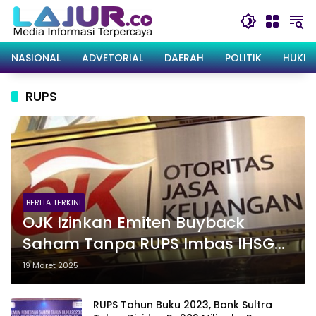
Langsung
ke
konten
NASIONAL
ADVETORIAL
DAERAH
POLITIK
HUKRI
RUPS
BERITA TERKINI
OJK Izinkan Emiten Buyback
Saham Tanpa RUPS Imbas IHSG
Anjlok
19 Maret 2025
RUPS Tahun Buku 2023, Bank Sultra