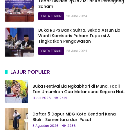
Tebar Dividen Rp282 Miliar ke Pemegang
Saham
BERITA TERKINI
28 Juni 2024
Buka RUPS Bank Sultra, Sekda Asrun Lio
Wanti Komisaris Paham Tupoksi &
Tingkatkan Pengawasan
BERITA TERKINI
28 Juni 2024
LAJUR POPULER
Buka Festival Lia Ngkabhori di Muna, Fadli
Zon Umumkan Gua Metanduno Segera Naik
Status Jadi Cagar Budaya Nasional
11 Juli 2026
2414
Daftar 5 Dapur MBG Kota Kendari Kena
Blokir Sementara dari Pusat
3 Agustus 2026
2236