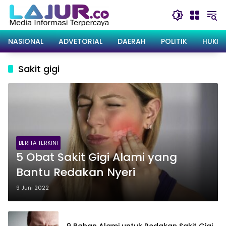
Langsung
ke
konten
NASIONAL
ADVETORIAL
DAERAH
POLITIK
HUKRI
Sakit gigi
BERITA TERKINI
5 Obat Sakit Gigi Alami yang
Bantu Redakan Nyeri
9 Juni 2022
9 Bahan Alami untuk Redakan Sakit Gigi