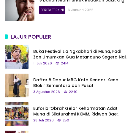
BERITA TERKINI
6 Januari 2022
LAJUR POPULER
Buka Festival Lia Ngkabhori di Muna, Fadli
Zon Umumkan Gua Metanduno Segera Naik
Status Jadi Cagar Budaya Nasional
11 Juli 2026
2414
Daftar 5 Dapur MBG Kota Kendari Kena
Blokir Sementara dari Pusat
3 Agustus 2026
2240
Euforia ‘Obral’ Gelar Kehormatan Adat
Muna di Silaturahmi KKMM, Ridwan Bae:
Saya Bukan Tipe Begitu, Belum Pantas!
28 Juli 2026
250