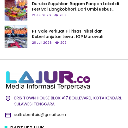
Duruka Suguhkan Ragam Pangan Lokal di
Festival Liangkobhori, Dari Umbi Rebus
hingga Tumpeng Beras Muna
12 Juli 2026
230
PT Vale Perkuat Hilirisasi Nikel dan
Keberlanjutan Lewat IGP Morowali
28 Juli 2026
209
BRIS TOWN HOUSE BLOK A17 BOULEVARD, KOTA KENDARI,
SULAWESI TENGGARA.
sultraberitaid@gmail.com
PARTNER LINK