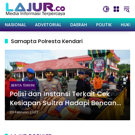
Langsung
ke
konten
NASIONAL
ADVETORIAL
DAERAH
POLITIK
HUKRI
Samapta Polresta Kendari
BERITA TERKINI
Polisi dan Instansi Terkait Cek
Kesiapan Sultra Hadapi Bencana
Alam
23 Februari 2023