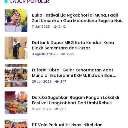
LAJUR POPULER
Buka Festival Lia Ngkabhori di Muna, Fadli
Zon Umumkan Gua Metanduno Segera Naik
Status Jadi Cagar Budaya Nasional
11 Juli 2026
2412
Daftar 5 Dapur MBG Kota Kendari Kena
Blokir Sementara dari Pusat
3 Agustus 2026
2229
Euforia ‘Obral’ Gelar Kehormatan Adat
Muna di Silaturahmi KKMM, Ridwan Bae:
Saya Bukan Tipe Begitu, Belum Pantas!
28 Juli 2026
247
Duruka Suguhkan Ragam Pangan Lokal di
Festival Liangkobhori, Dari Umbi Rebus
hingga Tumpeng Beras Muna
12 Juli 2026
230
PT Vale Perkuat Hilirisasi Nikel dan