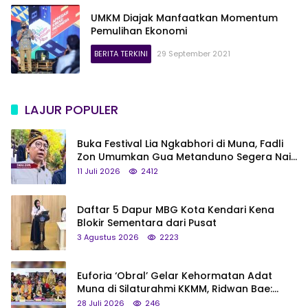
UMKM Diajak Manfaatkan Momentum
Pemulihan Ekonomi
BERITA TERKINI
29 September 2021
LAJUR POPULER
Buka Festival Lia Ngkabhori di Muna, Fadli
Zon Umumkan Gua Metanduno Segera Naik
Status Jadi Cagar Budaya Nasional
11 Juli 2026
2412
Daftar 5 Dapur MBG Kota Kendari Kena
Blokir Sementara dari Pusat
3 Agustus 2026
2223
Euforia ‘Obral’ Gelar Kehormatan Adat
Muna di Silaturahmi KKMM, Ridwan Bae:
Saya Bukan Tipe Begitu, Belum Pantas!
28 Juli 2026
246