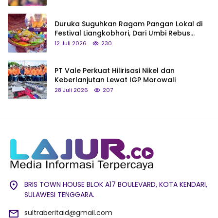
Duruka Suguhkan Ragam Pangan Lokal di
Festival Liangkobhori, Dari Umbi Rebus
hingga Tumpeng Beras Muna
12 Juli 2026
230
PT Vale Perkuat Hilirisasi Nikel dan
Keberlanjutan Lewat IGP Morowali
28 Juli 2026
207
BRIS TOWN HOUSE BLOK A17 BOULEVARD, KOTA KENDARI,
SULAWESI TENGGARA.
sultraberitaid@gmail.com