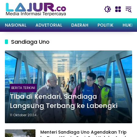
Langsung
ke
konten
NASIONAL
ADVETORIAL
DAERAH
POLITIK
HUKRI
Sandiaga Uno
BERITA TERKINI
Tiba di Kendari, Sandiaga
Langsung Terbang ke Labengki
11 Oktober 2024
Menteri Sandiaga Uno Agendakan Trip