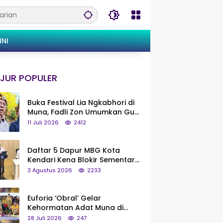
INI
JUR POPULER
Buka Festival Lia Ngkabhori di
Muna, Fadli Zon Umumkan Gua
Metanduno Segera Naik Status
11 Juli 2026
2412
Jadi Cagar Budaya Nasional
Daftar 5 Dapur MBG Kota
Kendari Kena Blokir Sementara
dari Pusat
3 Agustus 2026
2233
Euforia ‘Obral’ Gelar
Kehormatan Adat Muna di
Silaturahmi KKMM, Ridwan Bae:
28 Juli 2026
247