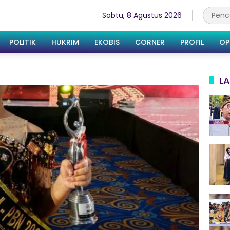
Sabtu, 8 Agustus 2026
POLITIK
HUKRIM
EKOBIS
CORNER
PROFIL
OP
LA