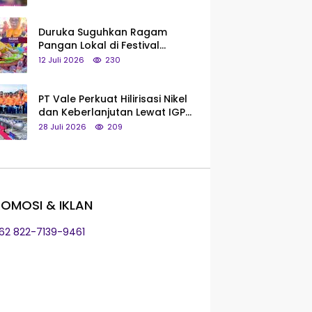
Saya Bukan Tipe Begitu, Belum
Pantas!
Duruka Suguhkan Ragam
Pangan Lokal di Festival
Liangkobhori, Dari Umbi Rebus
12 Juli 2026
230
hingga Tumpeng Beras Muna
PT Vale Perkuat Hilirisasi Nikel
dan Keberlanjutan Lewat IGP
Morowali
28 Juli 2026
209
OMOSI & IKLAN
+62 822-7139-9461