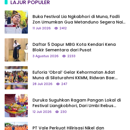
LAJUR POPULER
Buka Festival Lia Ngkabhori di Muna, Fadli
Zon Umumkan Gua Metanduno Segera Naik
Status Jadi Cagar Budaya Nasional
11 Juli 2026
2412
Daftar 5 Dapur MBG Kota Kendari Kena
Blokir Sementara dari Pusat
3 Agustus 2026
2233
Euforia ‘Obral’ Gelar Kehormatan Adat
Muna di Silaturahmi KKMM, Ridwan Bae:
Saya Bukan Tipe Begitu, Belum Pantas!
28 Juli 2026
247
Duruka Suguhkan Ragam Pangan Lokal di
Festival Liangkobhori, Dari Umbi Rebus
hingga Tumpeng Beras Muna
12 Juli 2026
230
PT Vale Perkuat Hilirisasi Nikel dan