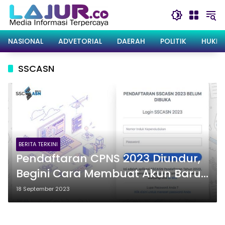
Langsung
ke
konten
NASIONAL
ADVETORIAL
DAERAH
POLITIK
HUKRI
SSCASN
BERITA TERKINI
Pendaftaran CPNS 2023 Diundur,
Begini Cara Membuat Akun Baru
SSCASN
18 September 2023