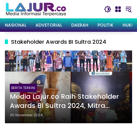
Langsung
ke
konten
NASIONAL
ADVETORIAL
DAERAH
POLITIK
HUKRI
Stakeholder Awards BI Sultra 2024
BERITA TERKINI
Media Lajur.co Raih Stakeholder
Awards BI Sultra 2024, Mitra
Media Terbaik Pendukung
30 November 2024
Diseminasi Kebijakan BI