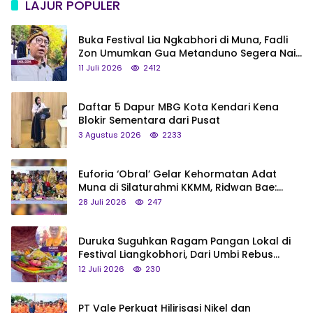
LAJUR POPULER
Buka Festival Lia Ngkabhori di Muna, Fadli
Zon Umumkan Gua Metanduno Segera Naik
Status Jadi Cagar Budaya Nasional
11 Juli 2026
2412
Daftar 5 Dapur MBG Kota Kendari Kena
Blokir Sementara dari Pusat
3 Agustus 2026
2233
Euforia ‘Obral’ Gelar Kehormatan Adat
Muna di Silaturahmi KKMM, Ridwan Bae:
Saya Bukan Tipe Begitu, Belum Pantas!
28 Juli 2026
247
Duruka Suguhkan Ragam Pangan Lokal di
Festival Liangkobhori, Dari Umbi Rebus
hingga Tumpeng Beras Muna
12 Juli 2026
230
PT Vale Perkuat Hilirisasi Nikel dan