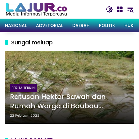
Langsung
ke
konten
NASIONAL
ADVETORIAL
DAERAH
POLITIK
HUKRI
Sungai meluap
BERITA TERKINI
Ratusan Hektar Sawah dan
Rumah Warga di Baubau
Terendam Banjir
22 Februari 2022