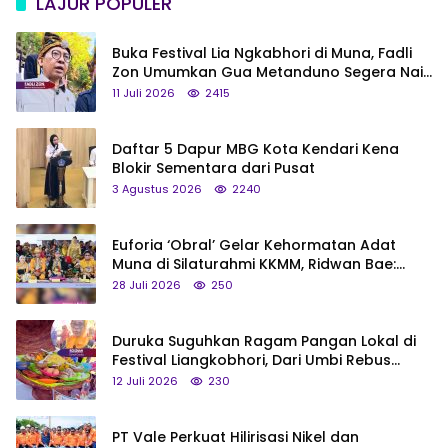
LAJUR POPULER
Buka Festival Lia Ngkabhori di Muna, Fadli
Zon Umumkan Gua Metanduno Segera Naik
Status Jadi Cagar Budaya Nasional
11 Juli 2026
2415
Daftar 5 Dapur MBG Kota Kendari Kena
Blokir Sementara dari Pusat
3 Agustus 2026
2240
Euforia ‘Obral’ Gelar Kehormatan Adat
Muna di Silaturahmi KKMM, Ridwan Bae:
Saya Bukan Tipe Begitu, Belum Pantas!
28 Juli 2026
250
Duruka Suguhkan Ragam Pangan Lokal di
Festival Liangkobhori, Dari Umbi Rebus
hingga Tumpeng Beras Muna
12 Juli 2026
230
PT Vale Perkuat Hilirisasi Nikel dan