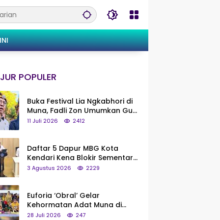
INI
JUR POPULER
Buka Festival Lia Ngkabhori di
Muna, Fadli Zon Umumkan Gua
Metanduno Segera Naik Status
11 Juli 2026
2412
Jadi Cagar Budaya Nasional
Daftar 5 Dapur MBG Kota
Kendari Kena Blokir Sementara
dari Pusat
3 Agustus 2026
2229
Euforia ‘Obral’ Gelar
Kehormatan Adat Muna di
Silaturahmi KKMM, Ridwan Bae:
28 Juli 2026
247