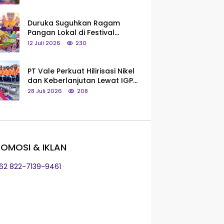
Saya Bukan Tipe Begitu, Belum
Pantas!
Duruka Suguhkan Ragam
Pangan Lokal di Festival
Liangkobhori, Dari Umbi Rebus
12 Juli 2026
230
hingga Tumpeng Beras Muna
PT Vale Perkuat Hilirisasi Nikel
dan Keberlanjutan Lewat IGP
Morowali
28 Juli 2026
208
OMOSI & IKLAN
+62 822-7139-9461