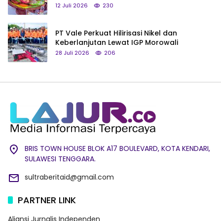
hingga Tumpeng Beras Muna
12 Juli 2026
230
PT Vale Perkuat Hilirisasi Nikel dan
Keberlanjutan Lewat IGP Morowali
28 Juli 2026
206
BRIS TOWN HOUSE BLOK A17 BOULEVARD, KOTA KENDARI,
SULAWESI TENGGARA.
sultraberitaid@gmail.com
PARTNER LINK
Aliansi Jurnalis Independen