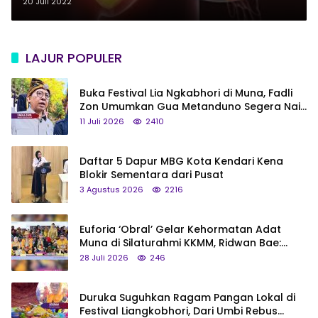
20 Juli 2022
LAJUR POPULER
Buka Festival Lia Ngkabhori di Muna, Fadli
Zon Umumkan Gua Metanduno Segera Naik
Status Jadi Cagar Budaya Nasional
11 Juli 2026
2410
Daftar 5 Dapur MBG Kota Kendari Kena
Blokir Sementara dari Pusat
3 Agustus 2026
2216
Euforia ‘Obral’ Gelar Kehormatan Adat
Muna di Silaturahmi KKMM, Ridwan Bae:
Saya Bukan Tipe Begitu, Belum Pantas!
28 Juli 2026
246
Duruka Suguhkan Ragam Pangan Lokal di
Festival Liangkobhori, Dari Umbi Rebus