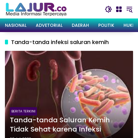
Langsung
ke
konten
NASIONAL
ADVETORIAL
DAERAH
POLITIK
HUKRI
Tanda-tanda infeksi saluran kemih
BERITA TERKINI
Tanda-tanda Saluran Kemih
Tidak Sehat karena Infeksi