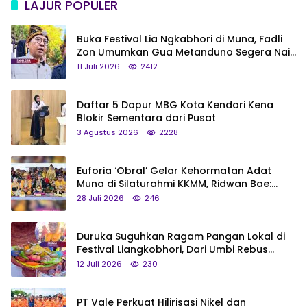
LAJUR POPULER
Buka Festival Lia Ngkabhori di Muna, Fadli
Zon Umumkan Gua Metanduno Segera Naik
Status Jadi Cagar Budaya Nasional
11 Juli 2026
2412
Daftar 5 Dapur MBG Kota Kendari Kena
Blokir Sementara dari Pusat
3 Agustus 2026
2228
Euforia ‘Obral’ Gelar Kehormatan Adat
Muna di Silaturahmi KKMM, Ridwan Bae:
Saya Bukan Tipe Begitu, Belum Pantas!
28 Juli 2026
246
Duruka Suguhkan Ragam Pangan Lokal di
Festival Liangkobhori, Dari Umbi Rebus
hingga Tumpeng Beras Muna
12 Juli 2026
230
PT Vale Perkuat Hilirisasi Nikel dan