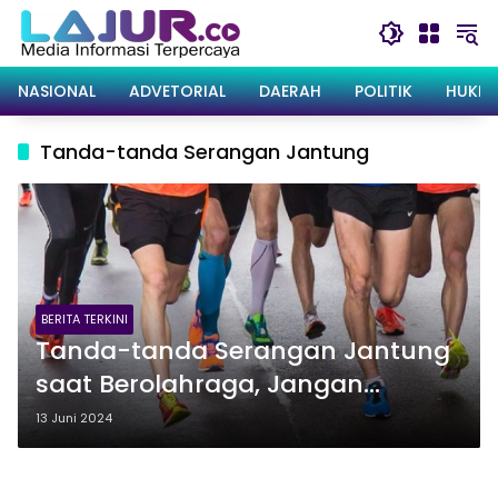
Langsung
ke
konten
NASIONAL
ADVETORIAL
DAERAH
POLITIK
HUKRI
Tanda-tanda Serangan Jantung
BERITA TERKINI
Tanda-tanda Serangan Jantung
saat Berolahraga, Jangan
Dianggap Sepele!
13 Juni 2024