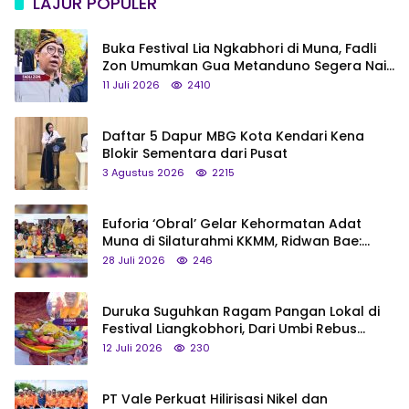
LAJUR POPULER
Buka Festival Lia Ngkabhori di Muna, Fadli
Zon Umumkan Gua Metanduno Segera Naik
Status Jadi Cagar Budaya Nasional
11 Juli 2026
2410
Daftar 5 Dapur MBG Kota Kendari Kena
Blokir Sementara dari Pusat
3 Agustus 2026
2215
Euforia ‘Obral’ Gelar Kehormatan Adat
Muna di Silaturahmi KKMM, Ridwan Bae:
Saya Bukan Tipe Begitu, Belum Pantas!
28 Juli 2026
246
Duruka Suguhkan Ragam Pangan Lokal di
Festival Liangkobhori, Dari Umbi Rebus
hingga Tumpeng Beras Muna
12 Juli 2026
230
PT Vale Perkuat Hilirisasi Nikel dan