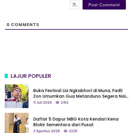
s
i
t
e
0
COMMENTS
LAJUR POPULER
Buka Festival Lia Ngkabhori di Muna, Fadli
Zon Umumkan Gua Metanduno Segera Naik
Status Jadi Cagar Budaya Nasional
11 Juli 2026
2412
Daftar 5 Dapur MBG Kota Kendari Kena
Blokir Sementara dari Pusat
3 Agustus 2026
2228