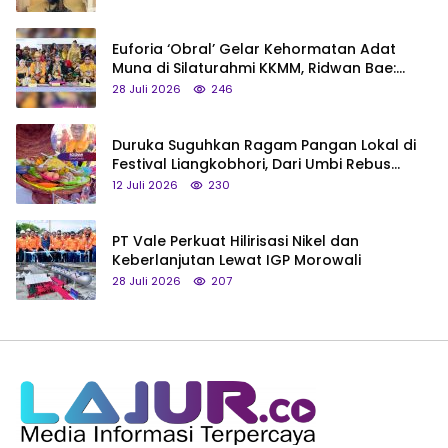
Euforia ‘Obral’ Gelar Kehormatan Adat
Muna di Silaturahmi KKMM, Ridwan Bae:
Saya Bukan Tipe Begitu, Belum Pantas!
28 Juli 2026
246
Duruka Suguhkan Ragam Pangan Lokal di
Festival Liangkobhori, Dari Umbi Rebus
hingga Tumpeng Beras Muna
12 Juli 2026
230
PT Vale Perkuat Hilirisasi Nikel dan
Keberlanjutan Lewat IGP Morowali
28 Juli 2026
207