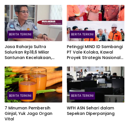
BERITA TERKINI
BERITA TERKINI
Jasa Raharja Sultra
Petinggi MIND ID Sambangi
Salurkan Rp18,6 Miliar
PT Vale Kolaka, Kawal
Santunan Kecelakaan,
Proyek Strategis Nasional
Pelajar Jadi Korban
Blok Pomalaa
Terbanyak
BERITA TERKINI
BERITA TERKINI
7 Minuman Pembersih
WFH ASN Sehari dalam
Ginjal, Yuk Jaga Organ
Sepekan Diperpanjang
Vital