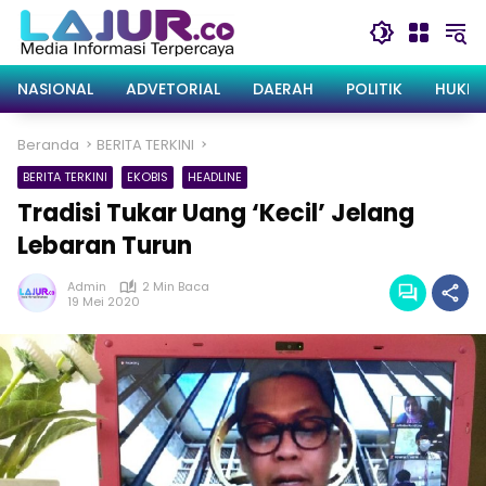
Langsung
ke
konten
NASIONAL
ADVETORIAL
DAERAH
POLITIK
HUKRI
Beranda
BERITA TERKINI
BERITA TERKINI
EKOBIS
HEADLINE
Tradisi Tukar Uang ‘Kecil’ Jelang
Lebaran Turun
Admin
2 Min Baca
19 Mei 2020