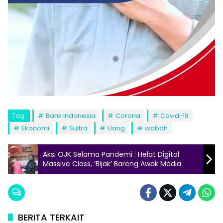
Tag:
Bank Indonesia
Corona
Covid-19
Ekonomi
Sultra
Uang
wabah
Aksi OJK Selama Pandemi : Helat Digital
Massive Class, ‘Bijak’ Bareng Awak Media
BERITA TERKAIT