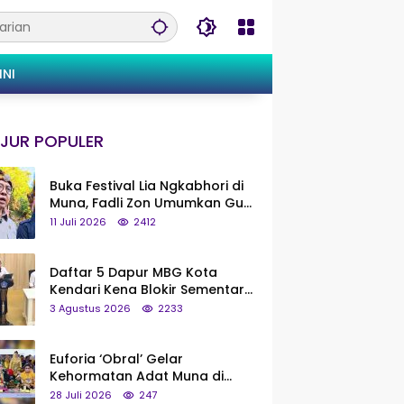
INI
JUR POPULER
Buka Festival Lia Ngkabhori di
Muna, Fadli Zon Umumkan Gua
Metanduno Segera Naik Status
11 Juli 2026
2412
Jadi Cagar Budaya Nasional
Daftar 5 Dapur MBG Kota
Kendari Kena Blokir Sementara
dari Pusat
3 Agustus 2026
2233
Euforia ‘Obral’ Gelar
Kehormatan Adat Muna di
Silaturahmi KKMM, Ridwan Bae:
28 Juli 2026
247