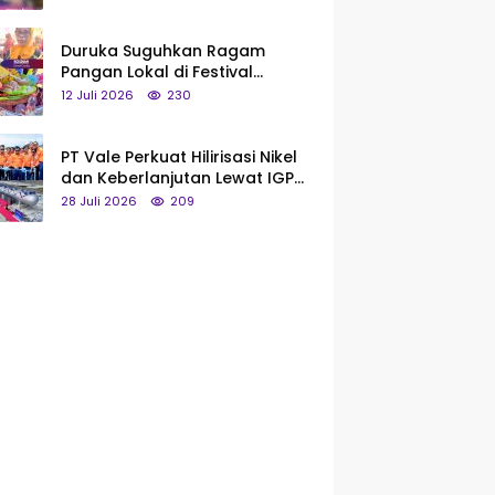
Saya Bukan Tipe Begitu, Belum
Pantas!
Duruka Suguhkan Ragam
Pangan Lokal di Festival
Liangkobhori, Dari Umbi Rebus
12 Juli 2026
230
hingga Tumpeng Beras Muna
PT Vale Perkuat Hilirisasi Nikel
dan Keberlanjutan Lewat IGP
Morowali
28 Juli 2026
209