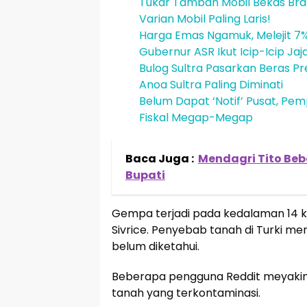
Tukar Tambah Mobil Bekas Brand
Varian Mobil Paling Laris!
Harga Emas Ngamuk, Melejit 
Gubernur ASR Ikut Icip-Icip Ja
Bulog Sultra Pasarkan Beras Pr
Anoa Sultra Paling Diminati
Belum Dapat ‘Notif’ Pusat, Pe
Fiskal Megap-Megap
Baca Juga :
Mendagri Tito Bebe
Bupati
Gempa terjadi pada kedalaman 14 ki
Sivrice. Penyebab tanah di Turki m
belum diketahui.
Beberapa pengguna Reddit meyakini
tanah yang terkontaminasi.