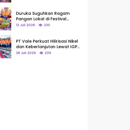
Saya Bukan Tipe Begitu, Belum
Pantas!
Duruka Suguhkan Ragam
Pangan Lokal di Festival
Liangkobhori, Dari Umbi Rebus
12 Juli 2026
230
hingga Tumpeng Beras Muna
PT Vale Perkuat Hilirisasi Nikel
dan Keberlanjutan Lewat IGP
Morowali
28 Juli 2026
209