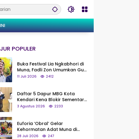
INI
JUR POPULER
Buka Festival Lia Ngkabhori di
Muna, Fadli Zon Umumkan Gua
Metanduno Segera Naik Status
11 Juli 2026
2412
Jadi Cagar Budaya Nasional
Daftar 5 Dapur MBG Kota
Kendari Kena Blokir Sementara
dari Pusat
3 Agustus 2026
2233
Euforia ‘Obral’ Gelar
Kehormatan Adat Muna di
Silaturahmi KKMM, Ridwan Bae:
28 Juli 2026
247