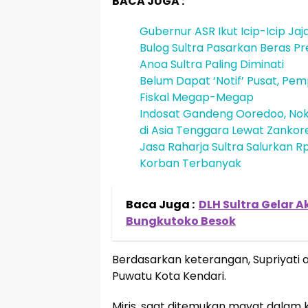
BACA JUGA :
Gubernur ASR Ikut Icip-Icip Ja
Bulog Sultra Pasarkan Beras Pr
Anoa Sultra Paling Diminati
Belum Dapat ‘Notif’ Pusat, Pe
Fiskal Megap-Megap
Indosat Gandeng Ooredoo, Noki
di Asia Tenggara Lewat Zankor
Jasa Raharja Sultra Salurkan Rp
Korban Terbanyak
Baca Juga :
DLH Sultra Gelar 
Bungkutoko Besok
Berdasarkan keterangan, Supriyati
Puwatu Kota Kendari.
Miris, saat ditemukan mayat dalam ko