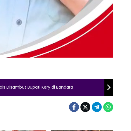
is Disambut Bupati Kery di Bandara