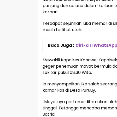
panjang dan celana dalam korban t
korban.
Terdapat sejumlah luka memar di sis
masih terlihat utuh.
Baca Juga :
Ciri-ciri WhatsA
Mewakili Kapolres Konawe, Kapolse
geger penemuan mayat bermula dar
sekitar pukul 08.30 Wita.
Ia menyampaikan jika salah seora
kamar kos di Desa Puruuy.
“Mayatnya pertama ditemukan oleh s
tinggal. Tetangga mencoba memanggi
Satria.