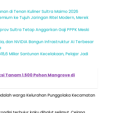
janan di Tenan Kuliner Sultra Maimo 2026
emium ke Tujuh Jaringan Ritel Modern, Merek
mprov Sultra Tetap Anggarkan Gaji PPPK Meski
a, dan NVIDIA Bangun Infrastruktur AI Terbesar
e
18,6 Miliar Santunan Kecelakaan, Pelajar Jadi
Aksi Tanam 1.500 Pohon Mangrove di
 adalah warga Kelurahan Punggolaka Kecamatan
ndisi terbujur kaku dibalut selimut. Celana