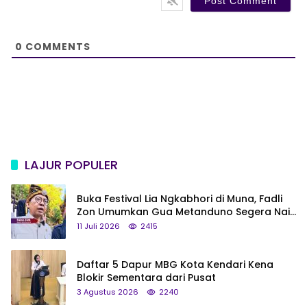
i
t
e
0
COMMENTS
LAJUR POPULER
Buka Festival Lia Ngkabhori di Muna, Fadli
Zon Umumkan Gua Metanduno Segera Naik
Status Jadi Cagar Budaya Nasional
11 Juli 2026
2415
Daftar 5 Dapur MBG Kota Kendari Kena
Blokir Sementara dari Pusat
3 Agustus 2026
2240