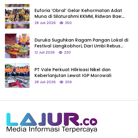
Euforia ‘Obral’ Gelar Kehormatan Adat
Muna di Silaturahmi KKMM, Ridwan Bae:
Saya Bukan Tipe Begitu, Belum Pantas!
28 Juli 2026
250
Duruka Suguhkan Ragam Pangan Lokal di
Festival Liangkobhori, Dari Umbi Rebus
hingga Tumpeng Beras Muna
12 Juli 2026
230
PT Vale Perkuat Hilirisasi Nikel dan
Keberlanjutan Lewat IGP Morowali
28 Juli 2026
209