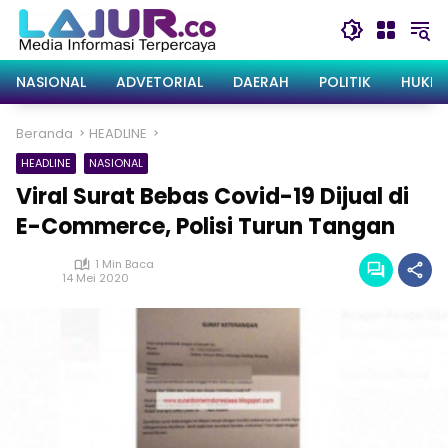
Langsung
ke
konten
NASIONAL
ADVETORIAL
DAERAH
POLITIK
HUKRI
Beranda
HEADLINE
HEADLINE
NASIONAL
Viral Surat Bebas Covid-19 Dijual di
E-Commerce, Polisi Turun Tangan
1 Min Baca
14 Mei 2020