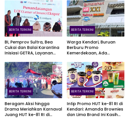
BERITA TERKINI
BERITA TERKINI
BI, Pemprov Sultra, Bea
Warga Kendari, Buruan
Cukai dan Balai Karantina
Berburu Promo
Inisiasi GETRA, Layanan
Kemerdekaan, Ada
Terpadu UMKM Bidik Pasar
Kesempatan Bawa Pulang
Ekspor
EV Car
BERITA TERKINI
BERITA TERKINI
Beragam Aksi hingga
Intip Promo HUT ke-81 RI di
Drama Meriahkan Karnaval
Kendari: Amanda Brownies
Juang HUT ke-81 RI di
dan Lima Brand Ini Kasih
Kendari
Diskon Gede!