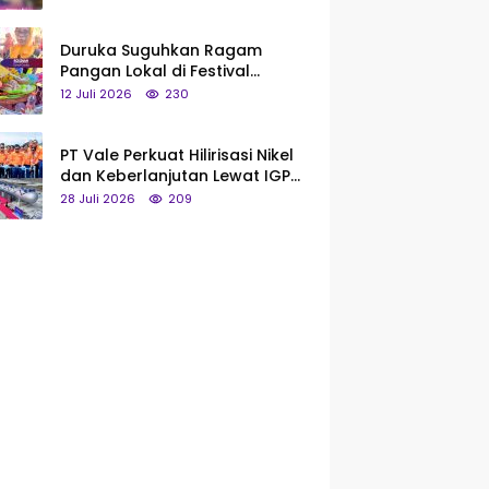
Saya Bukan Tipe Begitu, Belum
Pantas!
Duruka Suguhkan Ragam
Pangan Lokal di Festival
Liangkobhori, Dari Umbi Rebus
12 Juli 2026
230
hingga Tumpeng Beras Muna
PT Vale Perkuat Hilirisasi Nikel
dan Keberlanjutan Lewat IGP
Morowali
28 Juli 2026
209