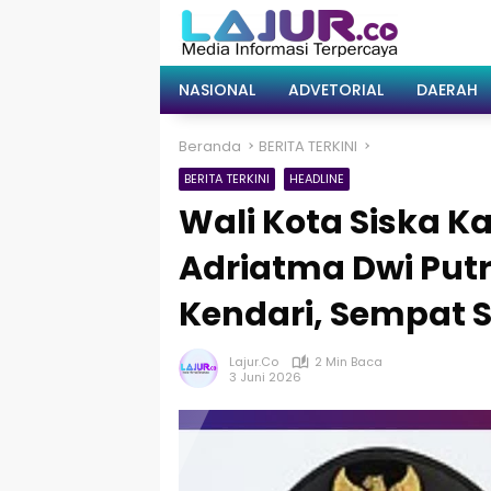
Langsung
ke
konten
NASIONAL
ADVETORIAL
DAERAH
Beranda
BERITA TERKINI
BERITA TERKINI
HEADLINE
Wali Kota Siska K
Adriatma Dwi Putra
Kendari, Sempat S
Lajur.co
2 Min Baca
3 Juni 2026