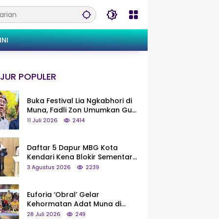
INI
JUR POPULER
Buka Festival Lia Ngkabhori di
Muna, Fadli Zon Umumkan Gua
Metanduno Segera Naik Status
11 Juli 2026
2414
Jadi Cagar Budaya Nasional
Daftar 5 Dapur MBG Kota
Kendari Kena Blokir Sementara
dari Pusat
3 Agustus 2026
2239
Euforia ‘Obral’ Gelar
Kehormatan Adat Muna di
Silaturahmi KKMM, Ridwan Bae:
28 Juli 2026
249